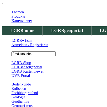
↑
Themen
Produkte
Kartenviewer
LGRBhome
LGRBgeoportal
LG
LGRBwissen
Anmelden / Registrieren
Registrierung
LGRB-Shop
LGRBanzeigeportal
LGRB-Kartenviewer
UVB-Portal
Produkte
Bodenkunde
Erdbeben
Fachübergreifend
Geologie
Geothermie
Geotourismus