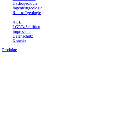
Hydrogeologie
Ingenieurgeologie
Rohstoffgeologie
Service
AGB
LGRB-Schriften
Impressum
Datenschutz
Kontakt
Produkte
Produkte des Themenbereichs Ingenieurge
Die Ingenieurgeologie bildet die Schnittstelle zwischen den Erkenn
steht die sachgerechte Beurteilung der geotechnischen Eigenschaften
oder Sicherungsmaßnahmen bereitzustellen. Auf Grundlage langjähri
Daseinsvorsorge, der Bauleitplanung sowie der wirtschaftlichen Weit
Bitte wählen Sie ein Produkt im gewünschten Format aus.
Digitale Produkte, die direkt downloadbar sind, finden Sie auf d