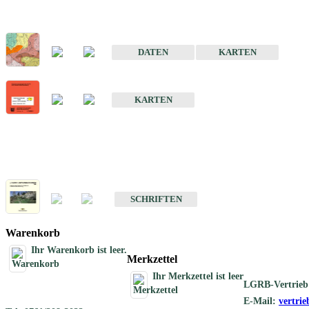
Sonderkarten
Der Baugrund von Stuttgart
DATEN
KARTEN
Der Baugrund von Heilbronn
KARTEN
Schriften
Schriften des Fachbereichs Ingenieurgeologie
SCHRIFTEN
Warenkorb
Ihr Warenkorb ist leer.
Merkzettel
Ihr Merkzettel ist leer
LGRB-Vertrieb
E-Mail:
vertri