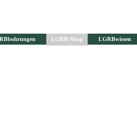
RBbohrungen
LGRB-Shop
LGRBwissen