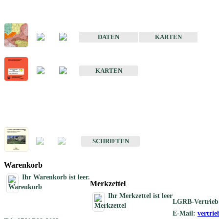
Sonderkarten
Der Baugrund von Stuttgart
DATEN
KARTEN
Der Baugrund von Heilbronn
KARTEN
Schriften
Schriften des Fachbereichs Ingenieurgeologie
SCHRIFTEN
Warenkorb
Ihr Warenkorb ist leer.
Merkzettel
Ihr Merkzettel ist leer
LGRB-Vertrieb
E-Mail:
vertri