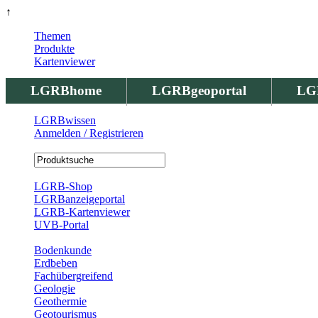
↑
Themen
Produkte
Kartenviewer
LGRBhome
LGRBgeoportal
LG
LGRBwissen
Anmelden / Registrieren
Registrierung
LGRB-Shop
LGRBanzeigeportal
LGRB-Kartenviewer
UVB-Portal
Produkte
Bodenkunde
Erdbeben
Fachübergreifend
Geologie
Geothermie
Geotourismus