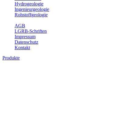
Hydrogeologie
Ingenieurgeologie
Rohstoffgeologie
Service
AGB
LGRB-Schriften
Impressum
Datenschutz
Kontakt
Produkte
Produkte des Themenbereichs Ingenieurge
Die Ingenieurgeologie bildet die Schnittstelle zwischen den Erkenn
steht die sachgerechte Beurteilung der geotechnischen Eigenschaften
oder Sicherungsmaßnahmen bereitzustellen. Auf Grundlage langjähri
Daseinsvorsorge, der Bauleitplanung sowie der wirtschaftlichen Weit
Bitte wählen Sie ein Produkt im gewünschten Format aus.
Digitale Produkte, die direkt downloadbar sind, finden Sie auf d