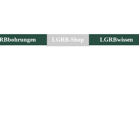
RBbohrungen
LGRB-Shop
LGRBwissen