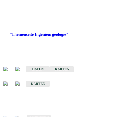
die Ingenieurgeologie in hohem Maße den Belangen der
Daseinsvorsorge, der Bauleitplanung sowie der wirtschaftlichen
Weiterentwicklung.
Bitte wählen Sie ein Produkt im gewünschten Format aus.
Digitale Produkte, die direkt downloadbar sind, finden Sie auf
der
"Themenseite Ingenieurgeologie"
im
LGRBgeoportal
.
Sonderkarten
Der Baugrund von Stuttgart
DATEN
KARTEN
Der Baugrund von Heilbronn
KARTEN
Schriften
Schriften des Fachbereichs Ingenieurgeologie