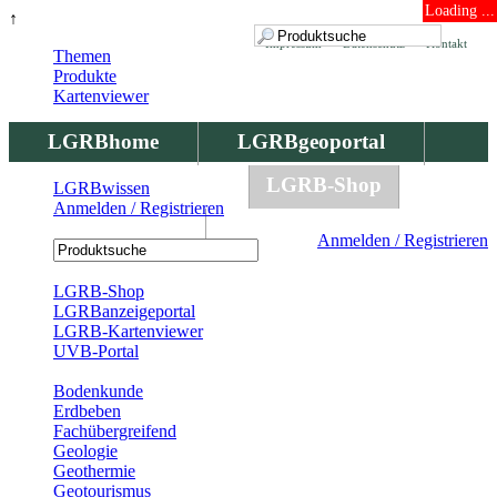
Loading ...
↑
Impressum
Datenschutz
Kontakt
Themen
Produkte
Kartenviewer
LGRBhome
LGRBgeoportal
LGRBbohrungen
LGRB-Shop
LGRBwissen
Anmelden / Registrieren
LGRBwissen
Anmelden / Registrieren
Registrierung
LGRB-Shop
LGRBanzeigeportal
LGRB-Kartenviewer
UVB-Portal
Produkte
Bodenkunde
Erdbeben
Fachübergreifend
Geologie
Geothermie
Geotourismus