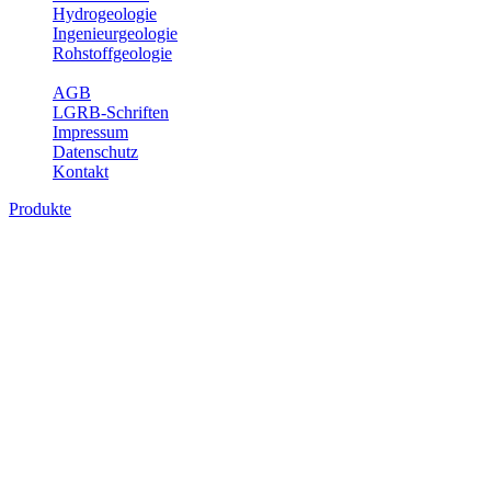
Hydrogeologie
Ingenieurgeologie
Rohstoffgeologie
Service
AGB
LGRB-Schriften
Impressum
Datenschutz
Kontakt
Produkte
Produkte des Themenbereichs
Ingenieurgeologie
Die Ingenieurgeologie bildet die Schnittstelle zwischen den
Erkenntnissen der klassischen geowissenschaftlichen
Landesaufnahme und den Anforderungen des praktischen
Ingenieurwesens. Im Vordergrund steht die sachgerechte
Beurteilung der geotechnischen Eigenschaften von geologischen
Einheiten, um so eine möglichst zuverlässige Grundlage für die
Planung und Realisierung von Bauvorhaben, Sanierungs- oder
Sicherungsmaßnahmen bereitzustellen. Auf Grundlage langjähriger
regionaler Erfahrungen sowie bodenmechanischer Analytik dient