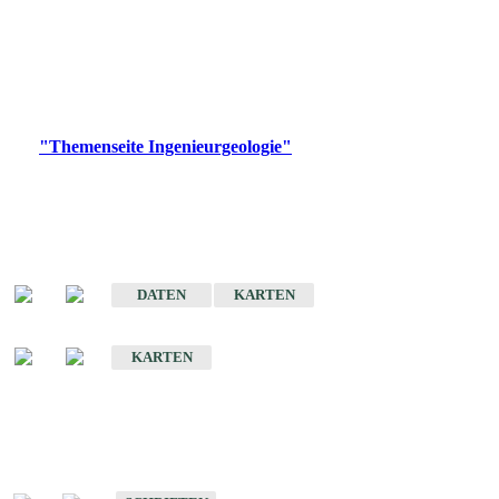
die Ingenieurgeologie in hohem Maße den Belangen der
Daseinsvorsorge, der Bauleitplanung sowie der wirtschaftlichen
Weiterentwicklung.
Bitte wählen Sie ein Produkt im gewünschten Format aus.
Digitale Produkte, die direkt downloadbar sind, finden Sie auf
der
"Themenseite Ingenieurgeologie"
im
LGRBgeoportal
.
Sonderkarten
Der Baugrund von Stuttgart
DATEN
KARTEN
Der Baugrund von Heilbronn
KARTEN
Schriften
Schriften des Fachbereichs Ingenieurgeologie