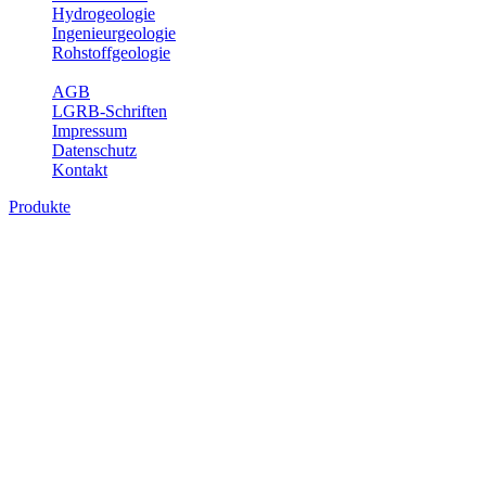
Hydrogeologie
Ingenieurgeologie
Rohstoffgeologie
Service
AGB
LGRB-Schriften
Impressum
Datenschutz
Kontakt
Produkte
Produkte des Themenbereichs
Ingenieurgeologie
Die Ingenieurgeologie bildet die Schnittstelle zwischen den
Erkenntnissen der klassischen geowissenschaftlichen
Landesaufnahme und den Anforderungen des praktischen
Ingenieurwesens. Im Vordergrund steht die sachgerechte
Beurteilung der geotechnischen Eigenschaften von geologischen
Einheiten, um so eine möglichst zuverlässige Grundlage für die
Planung und Realisierung von Bauvorhaben, Sanierungs- oder
Sicherungsmaßnahmen bereitzustellen. Auf Grundlage langjähriger
regionaler Erfahrungen sowie bodenmechanischer Analytik dient