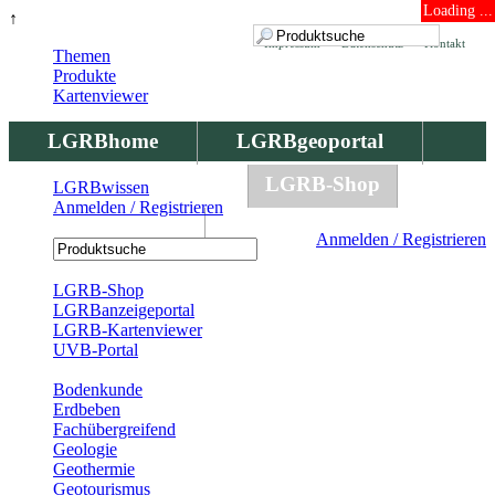
Loading ...
↑
Impressum
Datenschutz
Kontakt
Themen
Produkte
Kartenviewer
LGRBhome
LGRBgeoportal
LGRBbohrungen
LGRB-Shop
LGRBwissen
Anmelden / Registrieren
LGRBwissen
Anmelden / Registrieren
Registrierung
LGRB-Shop
LGRBanzeigeportal
LGRB-Kartenviewer
UVB-Portal
Produkte
Bodenkunde
Erdbeben
Fachübergreifend
Geologie
Geothermie
Geotourismus