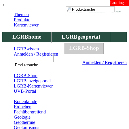
Loading ...
↑
Impressum
Datenschutz
Kontakt
Themen
Produkte
Kartenviewer
LGRBhome
LGRBgeoportal
LGRBbohrungen
LGRB-Shop
LGRBwissen
Anmelden / Registrieren
LGRBwissen
Anmelden / Registrieren
Registrierung
LGRB-Shop
LGRBanzeigeportal
LGRB-Kartenviewer
UVB-Portal
Produkte
Bodenkunde
Erdbeben
Fachübergreifend
Geologie
Geothermie
Geotourismus