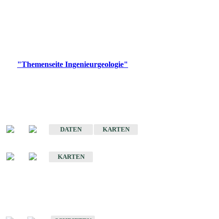
die Ingenieurgeologie in hohem Maße den Belangen der
Daseinsvorsorge, der Bauleitplanung sowie der wirtschaftlichen
Weiterentwicklung.
Bitte wählen Sie ein Produkt im gewünschten Format aus.
Digitale Produkte, die direkt downloadbar sind, finden Sie auf
der
"Themenseite Ingenieurgeologie"
im
LGRBgeoportal
.
Sonderkarten
Der Baugrund von Stuttgart
DATEN
KARTEN
Der Baugrund von Heilbronn
KARTEN
Schriften
Schriften des Fachbereichs Ingenieurgeologie