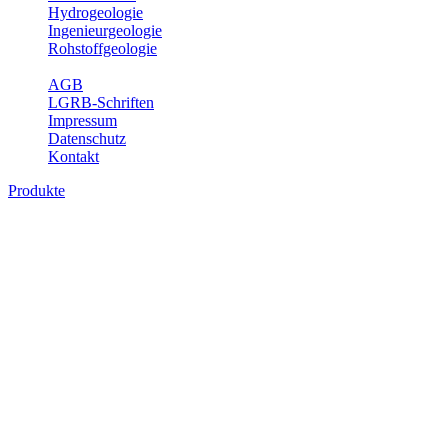
Hydrogeologie
Ingenieurgeologie
Rohstoffgeologie
Service
AGB
LGRB-Schriften
Impressum
Datenschutz
Kontakt
Produkte
Produkte des Themenbereichs
Ingenieurgeologie
Die Ingenieurgeologie bildet die Schnittstelle zwischen den
Erkenntnissen der klassischen geowissenschaftlichen
Landesaufnahme und den Anforderungen des praktischen
Ingenieurwesens. Im Vordergrund steht die sachgerechte
Beurteilung der geotechnischen Eigenschaften von geologischen
Einheiten, um so eine möglichst zuverlässige Grundlage für die
Planung und Realisierung von Bauvorhaben, Sanierungs- oder
Sicherungsmaßnahmen bereitzustellen. Auf Grundlage langjähriger
regionaler Erfahrungen sowie bodenmechanischer Analytik dient