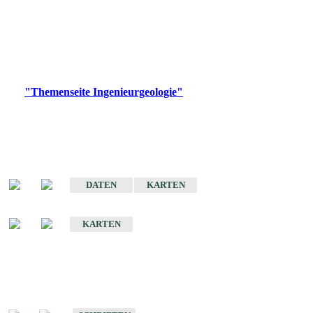
die Ingenieurgeologie in hohem Maße den Belangen der
Daseinsvorsorge, der Bauleitplanung sowie der wirtschaftlichen
Weiterentwicklung.
Bitte wählen Sie ein Produkt im gewünschten Format aus.
Digitale Produkte, die direkt downloadbar sind, finden Sie auf
der
"Themenseite Ingenieurgeologie"
im
LGRBgeoportal
.
Sonderkarten
Der Baugrund von Stuttgart
DATEN
KARTEN
Der Baugrund von Heilbronn
KARTEN
Schriften
Schriften des Fachbereichs Ingenieurgeologie