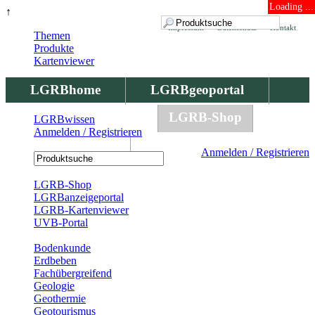
Loading ...
↑
Impressum
Datenschutz
Kontakt
Themen
Produkte
Kartenviewer
LGRBhome
LGRBgeoportal
LGRBbohrungen
LGRB-Shop
LGRBwissen
Anmelden / Registrieren
LGRBwissen
Anmelden / Registrieren
Registrierung
LGRB-Shop
LGRBanzeigeportal
LGRB-Kartenviewer
UVB-Portal
Produkte
Bodenkunde
Erdbeben
Fachübergreifend
Geologie
Geothermie
Geotourismus