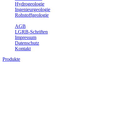
Hydrogeologie
Ingenieurgeologie
Rohstoffgeologie
Service
AGB
LGRB-Schriften
Impressum
Datenschutz
Kontakt
Produkte
Produkte des Themenbereichs
Ingenieurgeologie
Die Ingenieurgeologie bildet die Schnittstelle zwischen den
Erkenntnissen der klassischen geowissenschaftlichen
Landesaufnahme und den Anforderungen des praktischen
Ingenieurwesens. Im Vordergrund steht die sachgerechte
Beurteilung der geotechnischen Eigenschaften von geologischen
Einheiten, um so eine möglichst zuverlässige Grundlage für die
Planung und Realisierung von Bauvorhaben, Sanierungs- oder
Sicherungsmaßnahmen bereitzustellen. Auf Grundlage langjähriger
regionaler Erfahrungen sowie bodenmechanischer Analytik dient