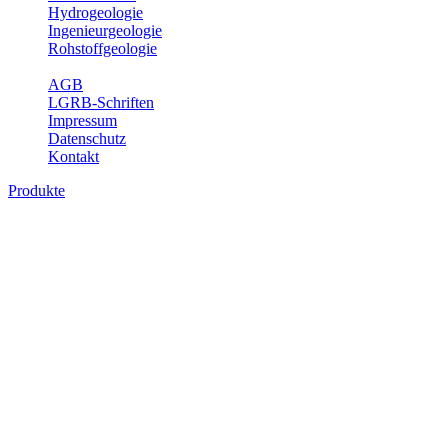
Hydrogeologie
Ingenieurgeologie
Rohstoffgeologie
Service
AGB
LGRB-Schriften
Impressum
Datenschutz
Kontakt
Produkte
Produkte des Themenbereichs
Ingenieurgeologie
Die Ingenieurgeologie bildet die Schnittstelle zwischen den
Erkenntnissen der klassischen geowissenschaftlichen
Landesaufnahme und den Anforderungen des praktischen
Ingenieurwesens. Im Vordergrund steht die sachgerechte
Beurteilung der geotechnischen Eigenschaften von geologischen
Einheiten, um so eine möglichst zuverlässige Grundlage für die
Planung und Realisierung von Bauvorhaben, Sanierungs- oder
Sicherungsmaßnahmen bereitzustellen. Auf Grundlage langjähriger
regionaler Erfahrungen sowie bodenmechanischer Analytik dient