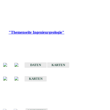
die Ingenieurgeologie in hohem Maße den Belangen der
Daseinsvorsorge, der Bauleitplanung sowie der wirtschaftlichen
Weiterentwicklung.
Bitte wählen Sie ein Produkt im gewünschten Format aus.
Digitale Produkte, die direkt downloadbar sind, finden Sie auf
der
"Themenseite Ingenieurgeologie"
im
LGRBgeoportal
.
Sonderkarten
Der Baugrund von Stuttgart
DATEN
KARTEN
Der Baugrund von Heilbronn
KARTEN
Schriften
Schriften des Fachbereichs Ingenieurgeologie