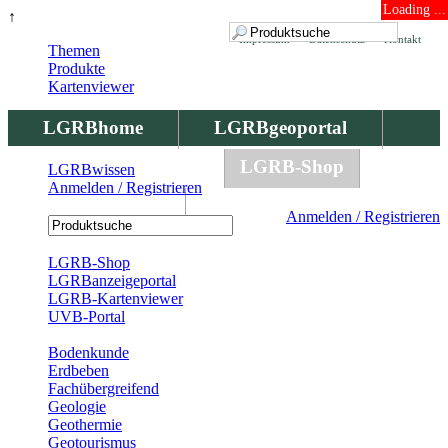
Loading ...
↑
Impressum
Datenschutz
Kontakt
Themen
Produkte
Kartenviewer
LGRBhome
LGRBgeoportal
LGRBbohrungen
LGRB-Shop
LGRBwissen
Anmelden / Registrieren
LGRBwissen
Anmelden / Registrieren
Registrierung
LGRB-Shop
LGRBanzeigeportal
LGRB-Kartenviewer
UVB-Portal
Produkte
Bodenkunde
Erdbeben
Fachübergreifend
Geologie
Geothermie
Geotourismus