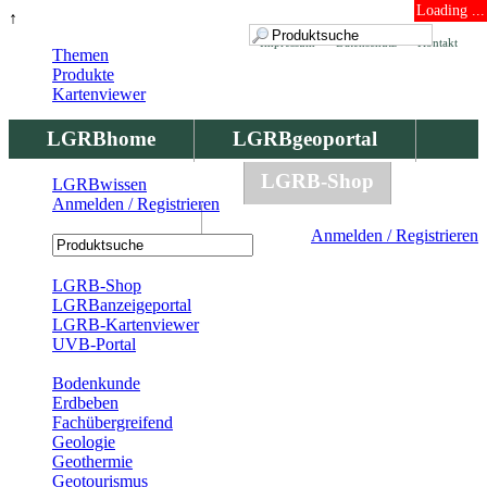
Loading ...
↑
Impressum
Datenschutz
Kontakt
Themen
Produkte
Kartenviewer
LGRBhome
LGRBgeoportal
LGRBbohrungen
LGRB-Shop
LGRBwissen
Anmelden / Registrieren
LGRBwissen
Anmelden / Registrieren
Registrierung
LGRB-Shop
LGRBanzeigeportal
LGRB-Kartenviewer
UVB-Portal
Produkte
Bodenkunde
Erdbeben
Fachübergreifend
Geologie
Geothermie
Geotourismus