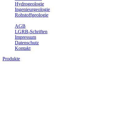
Hydrogeologie
Ingenieurgeologie
Rohstoffgeologie
Service
AGB
LGRB-Schriften
Impressum
Datenschutz
Kontakt
Produkte
Produkte des Themenbereichs
Ingenieurgeologie
Die Ingenieurgeologie bildet die Schnittstelle zwischen den
Erkenntnissen der klassischen geowissenschaftlichen
Landesaufnahme und den Anforderungen des praktischen
Ingenieurwesens. Im Vordergrund steht die sachgerechte
Beurteilung der geotechnischen Eigenschaften von geologischen
Einheiten, um so eine möglichst zuverlässige Grundlage für die
Planung und Realisierung von Bauvorhaben, Sanierungs- oder
Sicherungsmaßnahmen bereitzustellen. Auf Grundlage langjähriger
regionaler Erfahrungen sowie bodenmechanischer Analytik dient