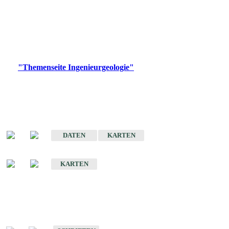
die Ingenieurgeologie in hohem Maße den Belangen der
Daseinsvorsorge, der Bauleitplanung sowie der wirtschaftlichen
Weiterentwicklung.
Bitte wählen Sie ein Produkt im gewünschten Format aus.
Digitale Produkte, die direkt downloadbar sind, finden Sie auf
der
"Themenseite Ingenieurgeologie"
im
LGRBgeoportal
.
Sonderkarten
Der Baugrund von Stuttgart
DATEN
KARTEN
Der Baugrund von Heilbronn
KARTEN
Schriften
Schriften des Fachbereichs Ingenieurgeologie