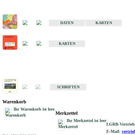
Sonderkarten
Der Baugrund von Stuttgart
DATEN
KARTEN
Der Baugrund von Heilbronn
KARTEN
Schriften
Schriften des Fachbereichs Ingenieurgeologie
SCHRIFTEN
Warenkorb
Ihr Warenkorb ist leer.
Merkzettel
Ihr Merkzettel ist leer
LGRB-Vertrieb
E-Mail:
vertri