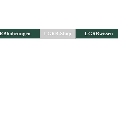
RBbohrungen
LGRB-Shop
LGRBwissen