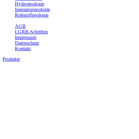
Hydrogeologie
Ingenieurgeologie
Rohstoffgeologie
Service
AGB
LGRB-Schriften
Impressum
Datenschutz
Kontakt
Produkte
Produkte des Themenbereichs Ingenieurge
Die Ingenieurgeologie bildet die Schnittstelle zwischen den Erkenn
steht die sachgerechte Beurteilung der geotechnischen Eigenschaften
oder Sicherungsmaßnahmen bereitzustellen. Auf Grundlage langjähri
Daseinsvorsorge, der Bauleitplanung sowie der wirtschaftlichen Weit
Bitte wählen Sie ein Produkt im gewünschten Format aus.
Digitale Produkte, die direkt downloadbar sind, finden Sie auf d