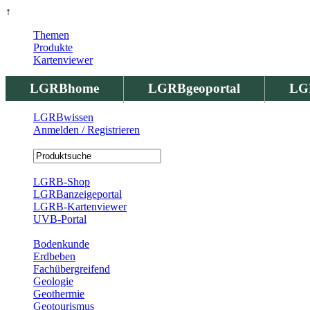
↑
Themen
Produkte
Kartenviewer
LGRBhome
LGRBgeoportal
LG
LGRBwissen
Anmelden / Registrieren
Registrierung
LGRB-Shop
LGRBanzeigeportal
LGRB-Kartenviewer
UVB-Portal
Produkte
Bodenkunde
Erdbeben
Fachübergreifend
Geologie
Geothermie
Geotourismus