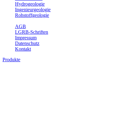
Hydrogeologie
Ingenieurgeologie
Rohstoffgeologie
Service
AGB
LGRB-Schriften
Impressum
Datenschutz
Kontakt
Produkte
Produkte des Themenbereichs
Ingenieurgeologie
Die Ingenieurgeologie bildet die Schnittstelle zwischen den
Erkenntnissen der klassischen geowissenschaftlichen
Landesaufnahme und den Anforderungen des praktischen
Ingenieurwesens. Im Vordergrund steht die sachgerechte
Beurteilung der geotechnischen Eigenschaften von geologischen
Einheiten, um so eine möglichst zuverlässige Grundlage für die
Planung und Realisierung von Bauvorhaben, Sanierungs- oder
Sicherungsmaßnahmen bereitzustellen. Auf Grundlage langjähriger
regionaler Erfahrungen sowie bodenmechanischer Analytik dient