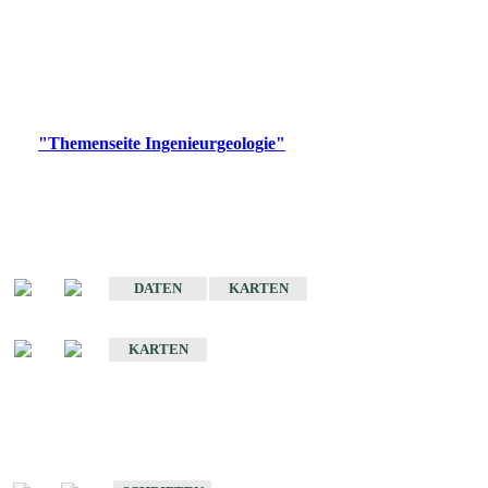
die Ingenieurgeologie in hohem Maße den Belangen der
Daseinsvorsorge, der Bauleitplanung sowie der wirtschaftlichen
Weiterentwicklung.
Bitte wählen Sie ein Produkt im gewünschten Format aus.
Digitale Produkte, die direkt downloadbar sind, finden Sie auf
der
"Themenseite Ingenieurgeologie"
im
LGRBgeoportal
.
Sonderkarten
Der Baugrund von Stuttgart
DATEN
KARTEN
Der Baugrund von Heilbronn
KARTEN
Schriften
Schriften des Fachbereichs Ingenieurgeologie