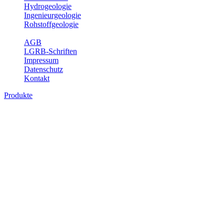
Hydrogeologie
Ingenieurgeologie
Rohstoffgeologie
Service
AGB
LGRB-Schriften
Impressum
Datenschutz
Kontakt
Produkte
Produkte des Themenbereichs
Ingenieurgeologie
Die Ingenieurgeologie bildet die Schnittstelle zwischen den
Erkenntnissen der klassischen geowissenschaftlichen
Landesaufnahme und den Anforderungen des praktischen
Ingenieurwesens. Im Vordergrund steht die sachgerechte
Beurteilung der geotechnischen Eigenschaften von geologischen
Einheiten, um so eine möglichst zuverlässige Grundlage für die
Planung und Realisierung von Bauvorhaben, Sanierungs- oder
Sicherungsmaßnahmen bereitzustellen. Auf Grundlage langjähriger
regionaler Erfahrungen sowie bodenmechanischer Analytik dient