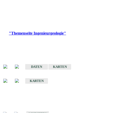
die Ingenieurgeologie in hohem Maße den Belangen der
Daseinsvorsorge, der Bauleitplanung sowie der wirtschaftlichen
Weiterentwicklung.
Bitte wählen Sie ein Produkt im gewünschten Format aus.
Digitale Produkte, die direkt downloadbar sind, finden Sie auf
der
"Themenseite Ingenieurgeologie"
im
LGRBgeoportal
.
Sonderkarten
Der Baugrund von Stuttgart
DATEN
KARTEN
Der Baugrund von Heilbronn
KARTEN
Schriften
Schriften des Fachbereichs Ingenieurgeologie