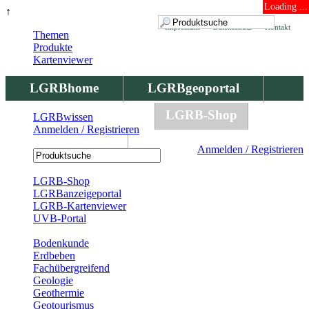
Loading ...
↑
Impressum
Datenschutz
Kontakt
Themen
Produkte
Kartenviewer
LGRBhome
LGRBgeoportal
LGRBbohrungen
LGRB-Shop
LGRBwissen
Anmelden / Registrieren
LGRBwissen
Anmelden / Registrieren
Registrierung
LGRB-Shop
LGRBanzeigeportal
LGRB-Kartenviewer
UVB-Portal
Produkte
Bodenkunde
Erdbeben
Fachübergreifend
Geologie
Geothermie
Geotourismus