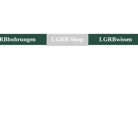
RBbohrungen
LGRB-Shop
LGRBwissen