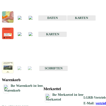
Sonderkarten
Der Baugrund von Stuttgart
DATEN
KARTEN
Der Baugrund von Heilbronn
KARTEN
Schriften
Schriften des Fachbereichs Ingenieurgeologie
SCHRIFTEN
Warenkorb
Ihr Warenkorb ist leer.
Merkzettel
Ihr Merkzettel ist leer
LGRB-Vertrieb
E-Mail:
vertri