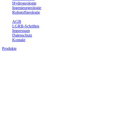
Hydrogeologie
Ingenieurgeologie
Rohstoffgeologie
Service
AGB
LGRB-Schriften
Impressum
Datenschutz
Kontakt
Produkte
Produkte des Themenbereichs Ingenieurge
Die Ingenieurgeologie bildet die Schnittstelle zwischen den Erkenn
steht die sachgerechte Beurteilung der geotechnischen Eigenschaften
oder Sicherungsmaßnahmen bereitzustellen. Auf Grundlage langjähri
Daseinsvorsorge, der Bauleitplanung sowie der wirtschaftlichen Weit
Bitte wählen Sie ein Produkt im gewünschten Format aus.
Digitale Produkte, die direkt downloadbar sind, finden Sie auf d