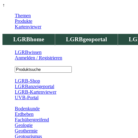
↑
Themen
Produkte
Kartenviewer
LGRBhome
LGRBgeoportal
LG
LGRBwissen
Anmelden / Registrieren
Registrierung
LGRB-Shop
LGRBanzeigeportal
LGRB-Kartenviewer
UVB-Portal
Produkte
Bodenkunde
Erdbeben
Fachübergreifend
Geologie
Geothermie
Geotourismus