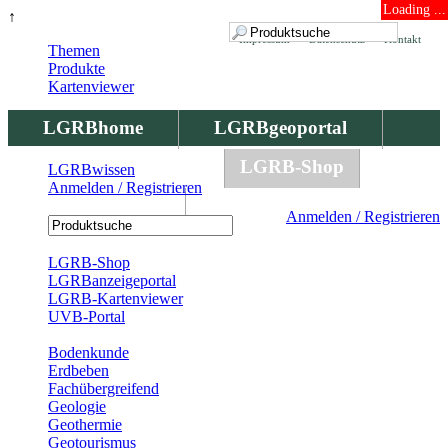
Loading ...
↑
Impressum
Datenschutz
Kontakt
Themen
Produkte
Kartenviewer
LGRBhome
LGRBgeoportal
LGRBbohrungen
LGRB-Shop
LGRBwissen
Anmelden / Registrieren
LGRBwissen
Anmelden / Registrieren
Registrierung
LGRB-Shop
LGRBanzeigeportal
LGRB-Kartenviewer
UVB-Portal
Produkte
Bodenkunde
Erdbeben
Fachübergreifend
Geologie
Geothermie
Geotourismus