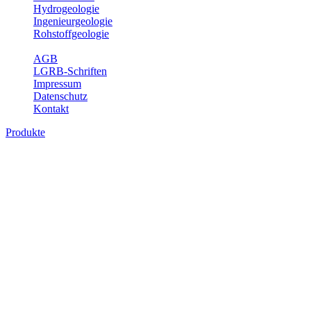
Hydrogeologie
Ingenieurgeologie
Rohstoffgeologie
Service
AGB
LGRB-Schriften
Impressum
Datenschutz
Kontakt
Produkte
Produkte des Themenbereichs
Ingenieurgeologie
Die Ingenieurgeologie bildet die Schnittstelle zwischen den
Erkenntnissen der klassischen geowissenschaftlichen
Landesaufnahme und den Anforderungen des praktischen
Ingenieurwesens. Im Vordergrund steht die sachgerechte
Beurteilung der geotechnischen Eigenschaften von geologischen
Einheiten, um so eine möglichst zuverlässige Grundlage für die
Planung und Realisierung von Bauvorhaben, Sanierungs- oder
Sicherungsmaßnahmen bereitzustellen. Auf Grundlage langjähriger
regionaler Erfahrungen sowie bodenmechanischer Analytik dient