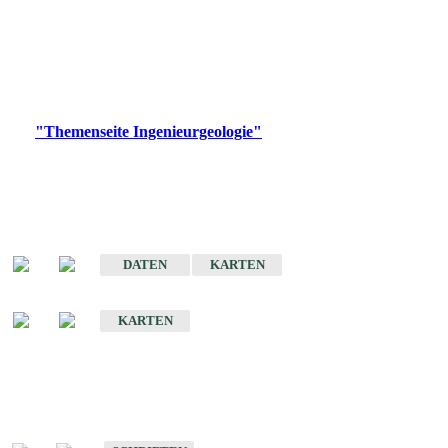
die Ingenieurgeologie in hohem Maße den Belangen der
Daseinsvorsorge, der Bauleitplanung sowie der wirtschaftlichen
Weiterentwicklung.
Bitte wählen Sie ein Produkt im gewünschten Format aus.
Digitale Produkte, die direkt downloadbar sind, finden Sie auf
der
"Themenseite Ingenieurgeologie"
im
LGRBgeoportal
.
Sonderkarten
Der Baugrund von Stuttgart
DATEN
KARTEN
Der Baugrund von Heilbronn
KARTEN
Schriften
Schriften des Fachbereichs Ingenieurgeologie