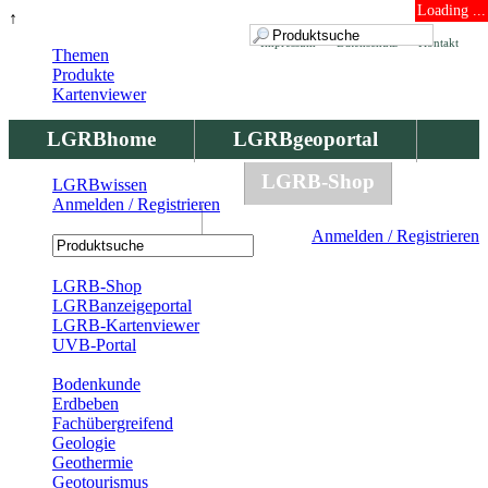
Loading ...
↑
Impressum
Datenschutz
Kontakt
Themen
Produkte
Kartenviewer
LGRBhome
LGRBgeoportal
LGRBbohrungen
LGRB-Shop
LGRBwissen
Anmelden / Registrieren
LGRBwissen
Anmelden / Registrieren
Registrierung
LGRB-Shop
LGRBanzeigeportal
LGRB-Kartenviewer
UVB-Portal
Produkte
Bodenkunde
Erdbeben
Fachübergreifend
Geologie
Geothermie
Geotourismus