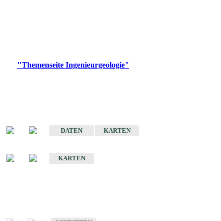
die Ingenieurgeologie in hohem Maße den Belangen der
Daseinsvorsorge, der Bauleitplanung sowie der wirtschaftlichen
Weiterentwicklung.
Bitte wählen Sie ein Produkt im gewünschten Format aus.
Digitale Produkte, die direkt downloadbar sind, finden Sie auf
der
"Themenseite Ingenieurgeologie"
im
LGRBgeoportal
.
Sonderkarten
Der Baugrund von Stuttgart
DATEN
KARTEN
Der Baugrund von Heilbronn
KARTEN
Schriften
Schriften des Fachbereichs Ingenieurgeologie