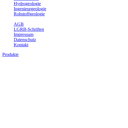
Hydrogeologie
Ingenieurgeologie
Rohstoffgeologie
Service
AGB
LGRB-Schriften
Impressum
Datenschutz
Kontakt
Produkte
Produkte des Themenbereichs
Ingenieurgeologie
Die Ingenieurgeologie bildet die Schnittstelle zwischen den
Erkenntnissen der klassischen geowissenschaftlichen
Landesaufnahme und den Anforderungen des praktischen
Ingenieurwesens. Im Vordergrund steht die sachgerechte
Beurteilung der geotechnischen Eigenschaften von geologischen
Einheiten, um so eine möglichst zuverlässige Grundlage für die
Planung und Realisierung von Bauvorhaben, Sanierungs- oder
Sicherungsmaßnahmen bereitzustellen. Auf Grundlage langjähriger
regionaler Erfahrungen sowie bodenmechanischer Analytik dient