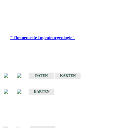
die Ingenieurgeologie in hohem Maße den Belangen der
Daseinsvorsorge, der Bauleitplanung sowie der wirtschaftlichen
Weiterentwicklung.
Bitte wählen Sie ein Produkt im gewünschten Format aus.
Digitale Produkte, die direkt downloadbar sind, finden Sie auf
der
"Themenseite Ingenieurgeologie"
im
LGRBgeoportal
.
Sonderkarten
Der Baugrund von Stuttgart
DATEN
KARTEN
Der Baugrund von Heilbronn
KARTEN
Schriften
Schriften des Fachbereichs Ingenieurgeologie