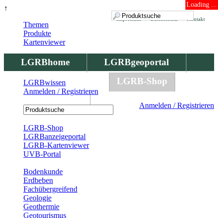
Loading ...
↑
Impressum
Datenschutz
Kontakt
Themen
Produkte
Kartenviewer
LGRBhome
LGRBgeoportal
LGRBbohrungen
LGRB-Shop
LGRBwissen
Anmelden / Registrieren
LGRBwissen
Anmelden / Registrieren
Registrierung
LGRB-Shop
LGRBanzeigeportal
LGRB-Kartenviewer
UVB-Portal
Produkte
Bodenkunde
Erdbeben
Fachübergreifend
Geologie
Geothermie
Geotourismus