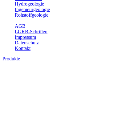
Hydrogeologie
Ingenieurgeologie
Rohstoffgeologie
Service
AGB
LGRB-Schriften
Impressum
Datenschutz
Kontakt
Produkte
Produkte des Themenbereichs
Ingenieurgeologie
Die Ingenieurgeologie bildet die Schnittstelle zwischen den
Erkenntnissen der klassischen geowissenschaftlichen
Landesaufnahme und den Anforderungen des praktischen
Ingenieurwesens. Im Vordergrund steht die sachgerechte
Beurteilung der geotechnischen Eigenschaften von geologischen
Einheiten, um so eine möglichst zuverlässige Grundlage für die
Planung und Realisierung von Bauvorhaben, Sanierungs- oder
Sicherungsmaßnahmen bereitzustellen. Auf Grundlage langjähriger
regionaler Erfahrungen sowie bodenmechanischer Analytik dient