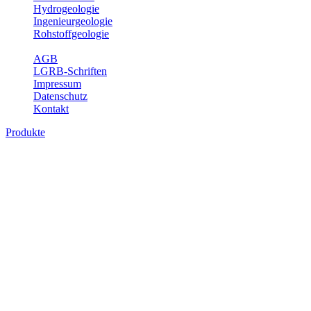
Hydrogeologie
Ingenieurgeologie
Rohstoffgeologie
Service
AGB
LGRB-Schriften
Impressum
Datenschutz
Kontakt
Produkte
Produkte des Themenbereichs Ingenieurge
Die Ingenieurgeologie bildet die Schnittstelle zwischen den Erkenn
steht die sachgerechte Beurteilung der geotechnischen Eigenschaften
oder Sicherungsmaßnahmen bereitzustellen. Auf Grundlage langjähri
Daseinsvorsorge, der Bauleitplanung sowie der wirtschaftlichen Weit
Bitte wählen Sie ein Produkt im gewünschten Format aus.
Digitale Produkte, die direkt downloadbar sind, finden Sie auf d