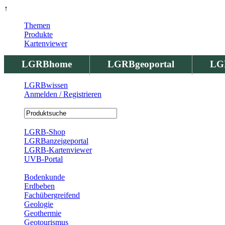
↑
Themen
Produkte
Kartenviewer
LGRBhome
LGRBgeoportal
LG
LGRBwissen
Anmelden / Registrieren
Registrierung
LGRB-Shop
LGRBanzeigeportal
LGRB-Kartenviewer
UVB-Portal
Produkte
Bodenkunde
Erdbeben
Fachübergreifend
Geologie
Geothermie
Geotourismus