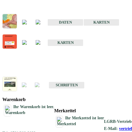
Sonderkarten
Der Baugrund von Stuttgart
DATEN
KARTEN
Der Baugrund von Heilbronn
KARTEN
Schriften
Schriften des Fachbereichs Ingenieurgeologie
SCHRIFTEN
Warenkorb
Ihr Warenkorb ist leer.
Merkzettel
Ihr Merkzettel ist leer
LGRB-Vertrieb
E-Mail:
vertri