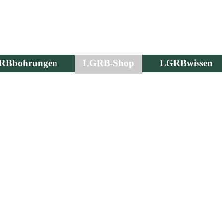
RBbohrungen
LGRB-Shop
LGRBwissen