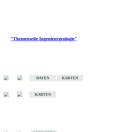
die Ingenieurgeologie in hohem Maße den Belangen der
Daseinsvorsorge, der Bauleitplanung sowie der wirtschaftlichen
Weiterentwicklung.
Bitte wählen Sie ein Produkt im gewünschten Format aus.
Digitale Produkte, die direkt downloadbar sind, finden Sie auf
der
"Themenseite Ingenieurgeologie"
im
LGRBgeoportal
.
Sonderkarten
Der Baugrund von Stuttgart
DATEN
KARTEN
Der Baugrund von Heilbronn
KARTEN
Schriften
Schriften des Fachbereichs Ingenieurgeologie