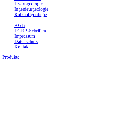
Hydrogeologie
Ingenieurgeologie
Rohstoffgeologie
Service
AGB
LGRB-Schriften
Impressum
Datenschutz
Kontakt
Produkte
Produkte des Themenbereichs
Ingenieurgeologie
Die Ingenieurgeologie bildet die Schnittstelle zwischen den
Erkenntnissen der klassischen geowissenschaftlichen
Landesaufnahme und den Anforderungen des praktischen
Ingenieurwesens. Im Vordergrund steht die sachgerechte
Beurteilung der geotechnischen Eigenschaften von geologischen
Einheiten, um so eine möglichst zuverlässige Grundlage für die
Planung und Realisierung von Bauvorhaben, Sanierungs- oder
Sicherungsmaßnahmen bereitzustellen. Auf Grundlage langjähriger
regionaler Erfahrungen sowie bodenmechanischer Analytik dient