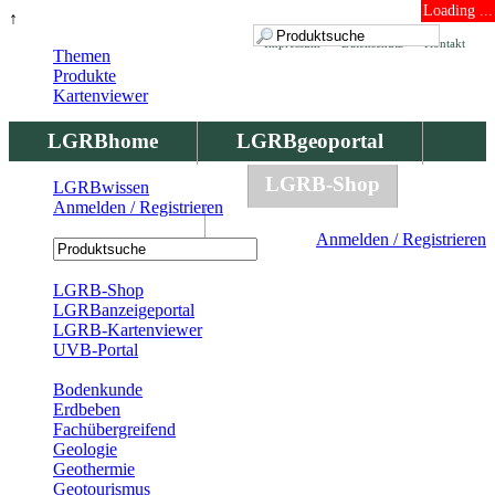
Loading ...
↑
Impressum
Datenschutz
Kontakt
Themen
Produkte
Kartenviewer
LGRBhome
LGRBgeoportal
LGRBbohrungen
LGRB-Shop
LGRBwissen
Anmelden / Registrieren
LGRBwissen
Anmelden / Registrieren
Registrierung
LGRB-Shop
LGRBanzeigeportal
LGRB-Kartenviewer
UVB-Portal
Produkte
Bodenkunde
Erdbeben
Fachübergreifend
Geologie
Geothermie
Geotourismus