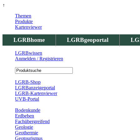
↑
Themen
Produkte
Kartenviewer
LGRBhome
LGRBgeoportal
LG
LGRBwissen
Anmelden / Registrieren
Registrierung
LGRB-Shop
LGRBanzeigeportal
LGRB-Kartenviewer
UVB-Portal
Produkte
Bodenkunde
Erdbeben
Fachübergreifend
Geologie
Geothermie
Geotourismus