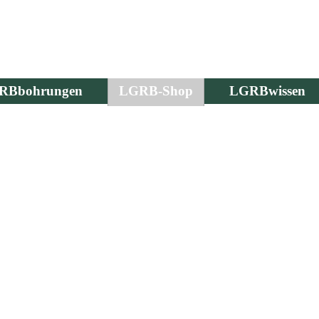
RBbohrungen
LGRB-Shop
LGRBwissen