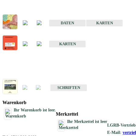
Sonderkarten
Der Baugrund von Stuttgart
DATEN
KARTEN
Der Baugrund von Heilbronn
KARTEN
Schriften
Schriften des Fachbereichs Ingenieurgeologie
SCHRIFTEN
Warenkorb
Ihr Warenkorb ist leer.
Merkzettel
Ihr Merkzettel ist leer
LGRB-Vertrieb
E-Mail:
vertri