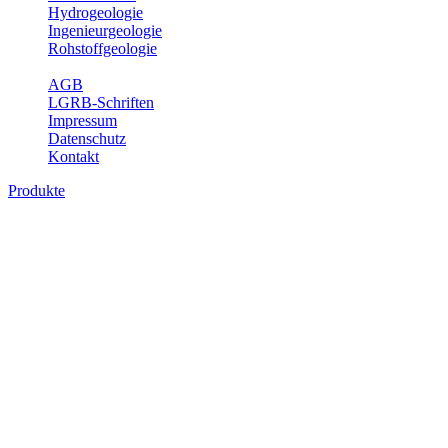
Hydrogeologie
Ingenieurgeologie
Rohstoffgeologie
Service
AGB
LGRB-Schriften
Impressum
Datenschutz
Kontakt
Produkte
Produkte des Themenbereichs Ingenieurge
Die Ingenieurgeologie bildet die Schnittstelle zwischen den Erkenn
steht die sachgerechte Beurteilung der geotechnischen Eigenschaften
oder Sicherungsmaßnahmen bereitzustellen. Auf Grundlage langjähri
Daseinsvorsorge, der Bauleitplanung sowie der wirtschaftlichen Weit
Bitte wählen Sie ein Produkt im gewünschten Format aus.
Digitale Produkte, die direkt downloadbar sind, finden Sie auf d