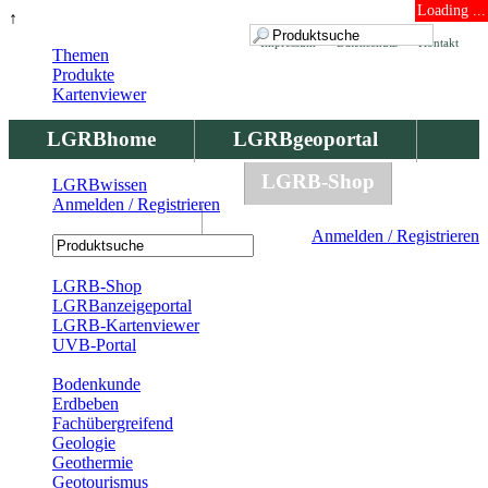
Loading ...
↑
Impressum
Datenschutz
Kontakt
Themen
Produkte
Kartenviewer
LGRBhome
LGRBgeoportal
LGRBbohrungen
LGRB-Shop
LGRBwissen
Anmelden / Registrieren
LGRBwissen
Anmelden / Registrieren
Registrierung
LGRB-Shop
LGRBanzeigeportal
LGRB-Kartenviewer
UVB-Portal
Produkte
Bodenkunde
Erdbeben
Fachübergreifend
Geologie
Geothermie
Geotourismus