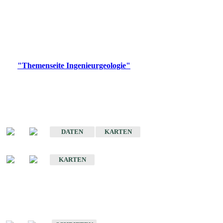
die Ingenieurgeologie in hohem Maße den Belangen der
Daseinsvorsorge, der Bauleitplanung sowie der wirtschaftlichen
Weiterentwicklung.
Bitte wählen Sie ein Produkt im gewünschten Format aus.
Digitale Produkte, die direkt downloadbar sind, finden Sie auf
der
"Themenseite Ingenieurgeologie"
im
LGRBgeoportal
.
Sonderkarten
Der Baugrund von Stuttgart
DATEN
KARTEN
Der Baugrund von Heilbronn
KARTEN
Schriften
Schriften des Fachbereichs Ingenieurgeologie