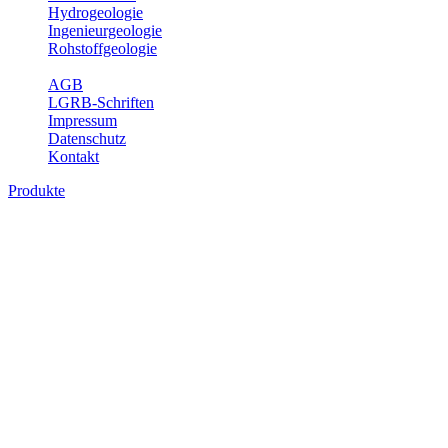
Hydrogeologie
Ingenieurgeologie
Rohstoffgeologie
Service
AGB
LGRB-Schriften
Impressum
Datenschutz
Kontakt
Produkte
Produkte des Themenbereichs
Ingenieurgeologie
Die Ingenieurgeologie bildet die Schnittstelle zwischen den
Erkenntnissen der klassischen geowissenschaftlichen
Landesaufnahme und den Anforderungen des praktischen
Ingenieurwesens. Im Vordergrund steht die sachgerechte
Beurteilung der geotechnischen Eigenschaften von geologischen
Einheiten, um so eine möglichst zuverlässige Grundlage für die
Planung und Realisierung von Bauvorhaben, Sanierungs- oder
Sicherungsmaßnahmen bereitzustellen. Auf Grundlage langjähriger
regionaler Erfahrungen sowie bodenmechanischer Analytik dient