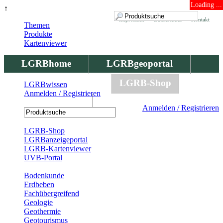
Loading ...
↑
Impressum
Datenschutz
Kontakt
Themen
Produkte
Kartenviewer
LGRBhome
LGRBgeoportal
LGRBbohrungen
LGRB-Shop
LGRBwissen
Anmelden / Registrieren
LGRBwissen
Anmelden / Registrieren
Registrierung
LGRB-Shop
LGRBanzeigeportal
LGRB-Kartenviewer
UVB-Portal
Produkte
Bodenkunde
Erdbeben
Fachübergreifend
Geologie
Geothermie
Geotourismus