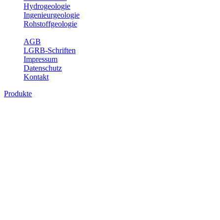
Hydrogeologie
Ingenieurgeologie
Rohstoffgeologie
Service
AGB
LGRB-Schriften
Impressum
Datenschutz
Kontakt
Produkte
Produkte des Themenbereichs
Ingenieurgeologie
Die Ingenieurgeologie bildet die Schnittstelle zwischen den
Erkenntnissen der klassischen geowissenschaftlichen
Landesaufnahme und den Anforderungen des praktischen
Ingenieurwesens. Im Vordergrund steht die sachgerechte
Beurteilung der geotechnischen Eigenschaften von geologischen
Einheiten, um so eine möglichst zuverlässige Grundlage für die
Planung und Realisierung von Bauvorhaben, Sanierungs- oder
Sicherungsmaßnahmen bereitzustellen. Auf Grundlage langjähriger
regionaler Erfahrungen sowie bodenmechanischer Analytik dient