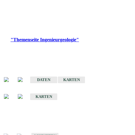
die Ingenieurgeologie in hohem Maße den Belangen der
Daseinsvorsorge, der Bauleitplanung sowie der wirtschaftlichen
Weiterentwicklung.
Bitte wählen Sie ein Produkt im gewünschten Format aus.
Digitale Produkte, die direkt downloadbar sind, finden Sie auf
der
"Themenseite Ingenieurgeologie"
im
LGRBgeoportal
.
Sonderkarten
Der Baugrund von Stuttgart
DATEN
KARTEN
Der Baugrund von Heilbronn
KARTEN
Schriften
Schriften des Fachbereichs Ingenieurgeologie