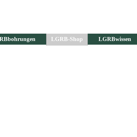
RBbohrungen
LGRB-Shop
LGRBwissen