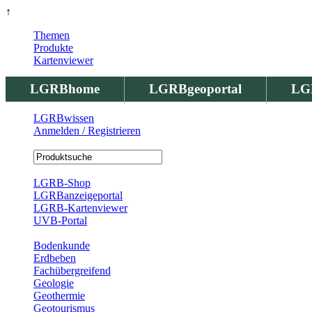
↑
Themen
Produkte
Kartenviewer
LGRBhome
LGRBgeoportal
LG
LGRBwissen
Anmelden / Registrieren
Registrierung
LGRB-Shop
LGRBanzeigeportal
LGRB-Kartenviewer
UVB-Portal
Produkte
Bodenkunde
Erdbeben
Fachübergreifend
Geologie
Geothermie
Geotourismus