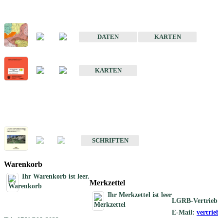
Sonderkarten
Der Baugrund von Stuttgart
DATEN
KARTEN
Der Baugrund von Heilbronn
KARTEN
Schriften
Schriften des Fachbereichs Ingenieurgeologie
SCHRIFTEN
Warenkorb
Ihr Warenkorb ist leer.
Merkzettel
Ihr Merkzettel ist leer
LGRB-Vertrieb
E-Mail:
vertri