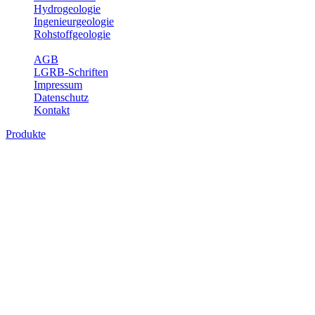
Hydrogeologie
Ingenieurgeologie
Rohstoffgeologie
Service
AGB
LGRB-Schriften
Impressum
Datenschutz
Kontakt
Produkte
Produkte des Themenbereichs Ingenieurge
Die Ingenieurgeologie bildet die Schnittstelle zwischen den Erkenn
steht die sachgerechte Beurteilung der geotechnischen Eigenschaften
oder Sicherungsmaßnahmen bereitzustellen. Auf Grundlage langjähri
Daseinsvorsorge, der Bauleitplanung sowie der wirtschaftlichen Weit
Bitte wählen Sie ein Produkt im gewünschten Format aus.
Digitale Produkte, die direkt downloadbar sind, finden Sie auf d