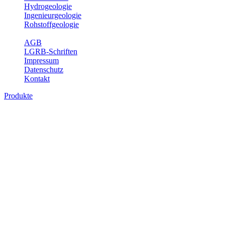
Hydrogeologie
Ingenieurgeologie
Rohstoffgeologie
Service
AGB
LGRB-Schriften
Impressum
Datenschutz
Kontakt
Produkte
Produkte des Themenbereichs
Ingenieurgeologie
Die Ingenieurgeologie bildet die Schnittstelle zwischen den
Erkenntnissen der klassischen geowissenschaftlichen
Landesaufnahme und den Anforderungen des praktischen
Ingenieurwesens. Im Vordergrund steht die sachgerechte
Beurteilung der geotechnischen Eigenschaften von geologischen
Einheiten, um so eine möglichst zuverlässige Grundlage für die
Planung und Realisierung von Bauvorhaben, Sanierungs- oder
Sicherungsmaßnahmen bereitzustellen. Auf Grundlage langjähriger
regionaler Erfahrungen sowie bodenmechanischer Analytik dient