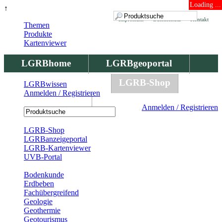
Loading ...
↑
Impressum
Datenschutz
Kontakt
Themen
Produkte
Kartenviewer
LGRBhome
LGRBgeoportal
LGRBbohrungen
LGRB-Shop
LGRBwissen
Anmelden / Registrieren
LGRBwissen
Anmelden / Registrieren
Registrierung
LGRB-Shop
LGRBanzeigeportal
LGRB-Kartenviewer
UVB-Portal
Produkte
Bodenkunde
Erdbeben
Fachübergreifend
Geologie
Geothermie
Geotourismus