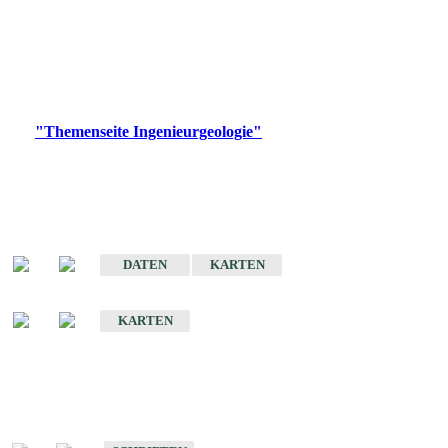
die Ingenieurgeologie in hohem Maße den Belangen der
Daseinsvorsorge, der Bauleitplanung sowie der wirtschaftlichen
Weiterentwicklung.
Bitte wählen Sie ein Produkt im gewünschten Format aus.
Digitale Produkte, die direkt downloadbar sind, finden Sie auf
der
"Themenseite Ingenieurgeologie"
im
LGRBgeoportal
.
Sonderkarten
Der Baugrund von Stuttgart
DATEN
KARTEN
Der Baugrund von Heilbronn
KARTEN
Schriften
Schriften des Fachbereichs Ingenieurgeologie