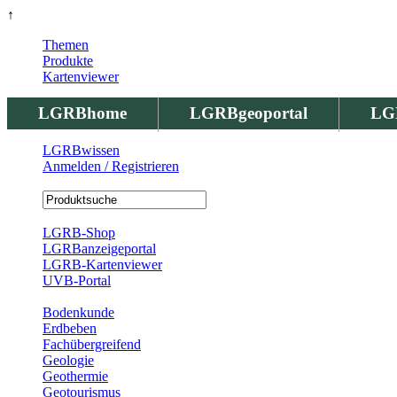
↑
Themen
Produkte
Kartenviewer
LGRBhome
LGRBgeoportal
LG
LGRBwissen
Anmelden / Registrieren
Registrierung
LGRB-Shop
LGRBanzeigeportal
LGRB-Kartenviewer
UVB-Portal
Produkte
Bodenkunde
Erdbeben
Fachübergreifend
Geologie
Geothermie
Geotourismus