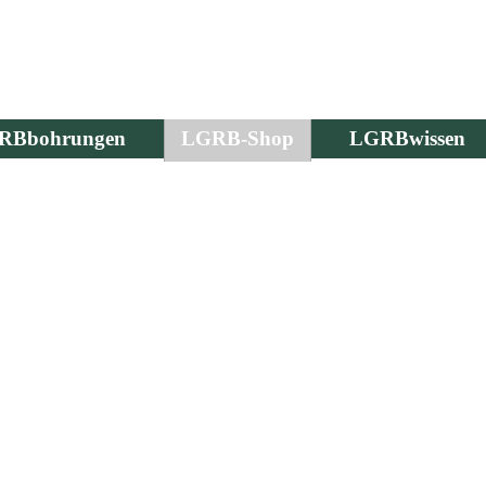
RBbohrungen
LGRB-Shop
LGRBwissen