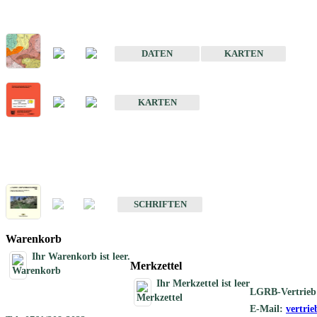
Sonderkarten
Der Baugrund von Stuttgart
DATEN
KARTEN
Der Baugrund von Heilbronn
KARTEN
Schriften
Schriften des Fachbereichs Ingenieurgeologie
SCHRIFTEN
Warenkorb
Ihr Warenkorb ist leer.
Merkzettel
Ihr Merkzettel ist leer
LGRB-Vertrieb
E-Mail:
vertri