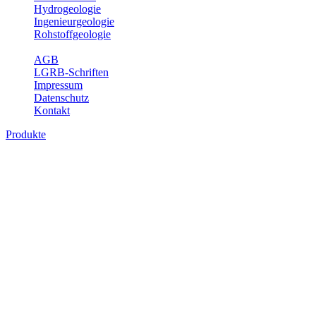
Hydrogeologie
Ingenieurgeologie
Rohstoffgeologie
Service
AGB
LGRB-Schriften
Impressum
Datenschutz
Kontakt
Produkte
Produkte des Themenbereichs Ingenieurge
Die Ingenieurgeologie bildet die Schnittstelle zwischen den Erkenn
steht die sachgerechte Beurteilung der geotechnischen Eigenschaften
oder Sicherungsmaßnahmen bereitzustellen. Auf Grundlage langjähri
Daseinsvorsorge, der Bauleitplanung sowie der wirtschaftlichen Weit
Bitte wählen Sie ein Produkt im gewünschten Format aus.
Digitale Produkte, die direkt downloadbar sind, finden Sie auf d