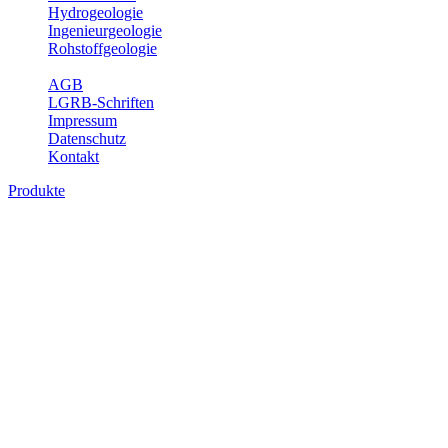
Hydrogeologie
Ingenieurgeologie
Rohstoffgeologie
Service
AGB
LGRB-Schriften
Impressum
Datenschutz
Kontakt
Produkte
Produkte des Themenbereichs
Ingenieurgeologie
Die Ingenieurgeologie bildet die Schnittstelle zwischen den
Erkenntnissen der klassischen geowissenschaftlichen
Landesaufnahme und den Anforderungen des praktischen
Ingenieurwesens. Im Vordergrund steht die sachgerechte
Beurteilung der geotechnischen Eigenschaften von geologischen
Einheiten, um so eine möglichst zuverlässige Grundlage für die
Planung und Realisierung von Bauvorhaben, Sanierungs- oder
Sicherungsmaßnahmen bereitzustellen. Auf Grundlage langjähriger
regionaler Erfahrungen sowie bodenmechanischer Analytik dient