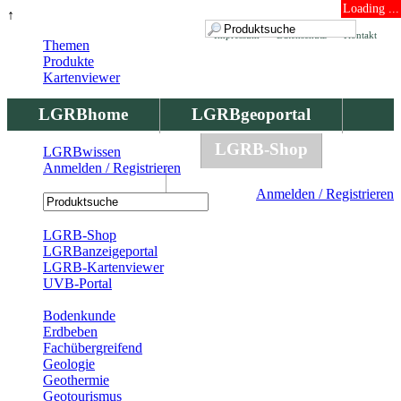
Loading ...
↑
Impressum
Datenschutz
Kontakt
Themen
Produkte
Kartenviewer
LGRBhome
LGRBgeoportal
LGRBbohrungen
LGRB-Shop
LGRBwissen
Anmelden / Registrieren
LGRBwissen
Anmelden / Registrieren
Registrierung
LGRB-Shop
LGRBanzeigeportal
LGRB-Kartenviewer
UVB-Portal
Produkte
Bodenkunde
Erdbeben
Fachübergreifend
Geologie
Geothermie
Geotourismus