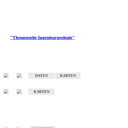
die Ingenieurgeologie in hohem Maße den Belangen der
Daseinsvorsorge, der Bauleitplanung sowie der wirtschaftlichen
Weiterentwicklung.
Bitte wählen Sie ein Produkt im gewünschten Format aus.
Digitale Produkte, die direkt downloadbar sind, finden Sie auf
der
"Themenseite Ingenieurgeologie"
im
LGRBgeoportal
.
Sonderkarten
Der Baugrund von Stuttgart
DATEN
KARTEN
Der Baugrund von Heilbronn
KARTEN
Schriften
Schriften des Fachbereichs Ingenieurgeologie