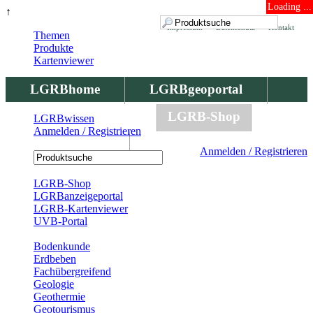
Loading ...
↑
Impressum
Datenschutz
Kontakt
Themen
Produkte
Kartenviewer
LGRBhome
LGRBgeoportal
LGRBbohrungen
LGRB-Shop
LGRBwissen
Anmelden / Registrieren
LGRBwissen
Anmelden / Registrieren
Registrierung
LGRB-Shop
LGRBanzeigeportal
LGRB-Kartenviewer
UVB-Portal
Produkte
Bodenkunde
Erdbeben
Fachübergreifend
Geologie
Geothermie
Geotourismus