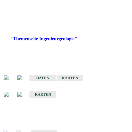
die Ingenieurgeologie in hohem Maße den Belangen der
Daseinsvorsorge, der Bauleitplanung sowie der wirtschaftlichen
Weiterentwicklung.
Bitte wählen Sie ein Produkt im gewünschten Format aus.
Digitale Produkte, die direkt downloadbar sind, finden Sie auf
der
"Themenseite Ingenieurgeologie"
im
LGRBgeoportal
.
Sonderkarten
Der Baugrund von Stuttgart
DATEN
KARTEN
Der Baugrund von Heilbronn
KARTEN
Schriften
Schriften des Fachbereichs Ingenieurgeologie