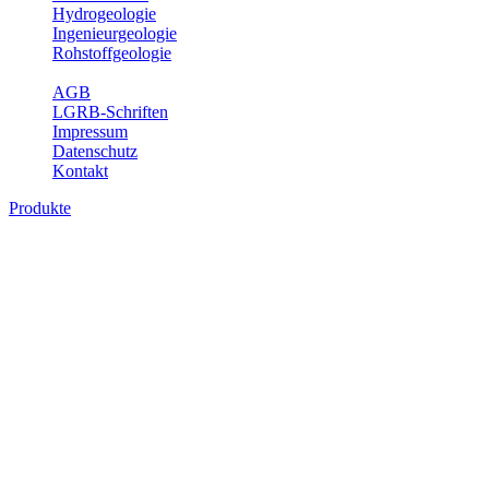
Hydrogeologie
Ingenieurgeologie
Rohstoffgeologie
Service
AGB
LGRB-Schriften
Impressum
Datenschutz
Kontakt
Produkte
Produkte des Themenbereichs
Ingenieurgeologie
Die Ingenieurgeologie bildet die Schnittstelle zwischen den
Erkenntnissen der klassischen geowissenschaftlichen
Landesaufnahme und den Anforderungen des praktischen
Ingenieurwesens. Im Vordergrund steht die sachgerechte
Beurteilung der geotechnischen Eigenschaften von geologischen
Einheiten, um so eine möglichst zuverlässige Grundlage für die
Planung und Realisierung von Bauvorhaben, Sanierungs- oder
Sicherungsmaßnahmen bereitzustellen. Auf Grundlage langjähriger
regionaler Erfahrungen sowie bodenmechanischer Analytik dient