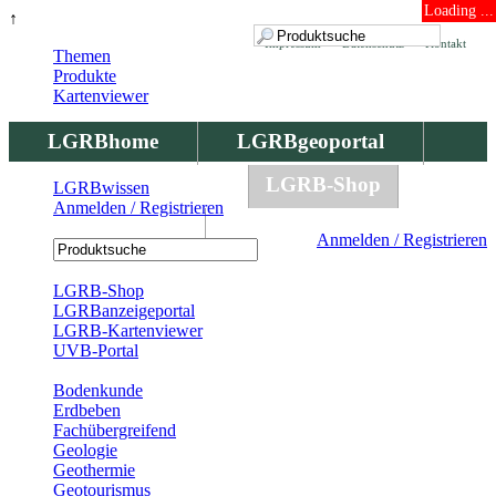
Loading ...
↑
Impressum
Datenschutz
Kontakt
Themen
Produkte
Kartenviewer
LGRBhome
LGRBgeoportal
LGRBbohrungen
LGRB-Shop
LGRBwissen
Anmelden / Registrieren
LGRBwissen
Anmelden / Registrieren
Registrierung
LGRB-Shop
LGRBanzeigeportal
LGRB-Kartenviewer
UVB-Portal
Produkte
Bodenkunde
Erdbeben
Fachübergreifend
Geologie
Geothermie
Geotourismus