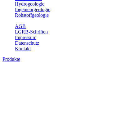
Hydrogeologie
Ingenieurgeologie
Rohstoffgeologie
Service
AGB
LGRB-Schriften
Impressum
Datenschutz
Kontakt
Produkte
Produkte des Themenbereichs
Ingenieurgeologie
Die Ingenieurgeologie bildet die Schnittstelle zwischen den
Erkenntnissen der klassischen geowissenschaftlichen
Landesaufnahme und den Anforderungen des praktischen
Ingenieurwesens. Im Vordergrund steht die sachgerechte
Beurteilung der geotechnischen Eigenschaften von geologischen
Einheiten, um so eine möglichst zuverlässige Grundlage für die
Planung und Realisierung von Bauvorhaben, Sanierungs- oder
Sicherungsmaßnahmen bereitzustellen. Auf Grundlage langjähriger
regionaler Erfahrungen sowie bodenmechanischer Analytik dient