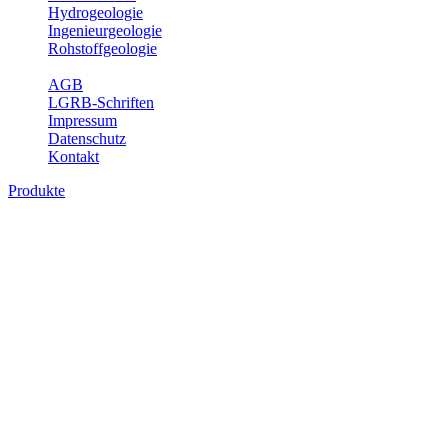
Hydrogeologie
Ingenieurgeologie
Rohstoffgeologie
Service
AGB
LGRB-Schriften
Impressum
Datenschutz
Kontakt
Produkte
Produkte des Themenbereichs Ingenieurge
Die Ingenieurgeologie bildet die Schnittstelle zwischen den Erkenn
steht die sachgerechte Beurteilung der geotechnischen Eigenschaften
oder Sicherungsmaßnahmen bereitzustellen. Auf Grundlage langjähri
Daseinsvorsorge, der Bauleitplanung sowie der wirtschaftlichen Weit
Bitte wählen Sie ein Produkt im gewünschten Format aus.
Digitale Produkte, die direkt downloadbar sind, finden Sie auf d