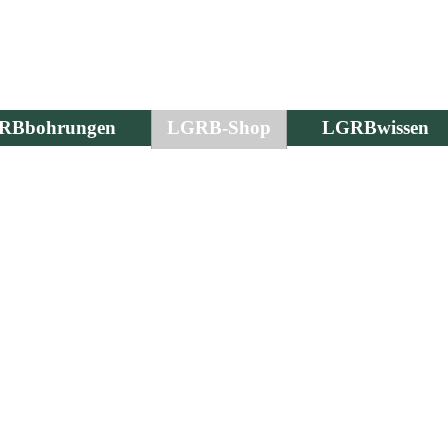
RBbohrungen
LGRB-Shop
LGRBwissen