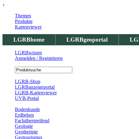
↑
Themen
Produkte
Kartenviewer
LGRBhome
LGRBgeoportal
LG
LGRBwissen
Anmelden / Registrieren
Registrierung
LGRB-Shop
LGRBanzeigeportal
LGRB-Kartenviewer
UVB-Portal
Produkte
Bodenkunde
Erdbeben
Fachübergreifend
Geologie
Geothermie
Geotourismus