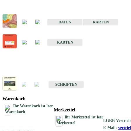
Sonderkarten
Der Baugrund von Stuttgart
DATEN
KARTEN
Der Baugrund von Heilbronn
KARTEN
Schriften
Schriften des Fachbereichs Ingenieurgeologie
SCHRIFTEN
Warenkorb
Ihr Warenkorb ist leer.
Merkzettel
Ihr Merkzettel ist leer
LGRB-Vertrieb
E-Mail:
vertri