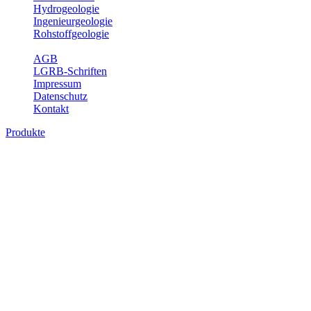
Hydrogeologie
Ingenieurgeologie
Rohstoffgeologie
Service
AGB
LGRB-Schriften
Impressum
Datenschutz
Kontakt
Produkte
Produkte des Themenbereichs
Ingenieurgeologie
Die Ingenieurgeologie bildet die Schnittstelle zwischen den
Erkenntnissen der klassischen geowissenschaftlichen
Landesaufnahme und den Anforderungen des praktischen
Ingenieurwesens. Im Vordergrund steht die sachgerechte
Beurteilung der geotechnischen Eigenschaften von geologischen
Einheiten, um so eine möglichst zuverlässige Grundlage für die
Planung und Realisierung von Bauvorhaben, Sanierungs- oder
Sicherungsmaßnahmen bereitzustellen. Auf Grundlage langjähriger
regionaler Erfahrungen sowie bodenmechanischer Analytik dient