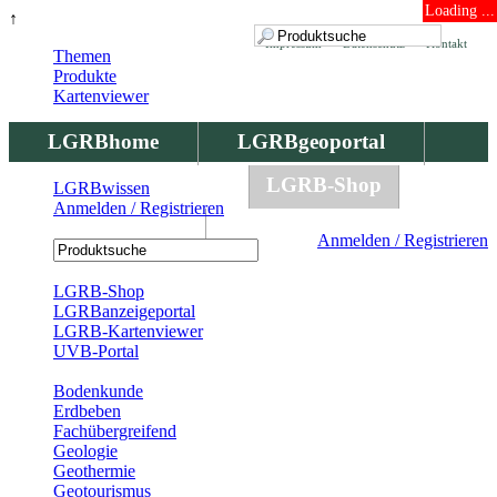
Loading ...
↑
Impressum
Datenschutz
Kontakt
Themen
Produkte
Kartenviewer
LGRBhome
LGRBgeoportal
LGRBbohrungen
LGRB-Shop
LGRBwissen
Anmelden / Registrieren
LGRBwissen
Anmelden / Registrieren
Registrierung
LGRB-Shop
LGRBanzeigeportal
LGRB-Kartenviewer
UVB-Portal
Produkte
Bodenkunde
Erdbeben
Fachübergreifend
Geologie
Geothermie
Geotourismus