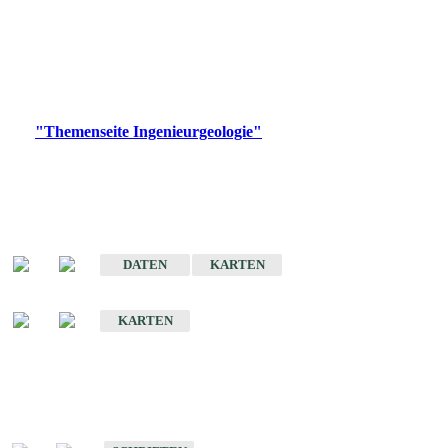
die Ingenieurgeologie in hohem Maße den Belangen der
Daseinsvorsorge, der Bauleitplanung sowie der wirtschaftlichen
Weiterentwicklung.
Bitte wählen Sie ein Produkt im gewünschten Format aus.
Digitale Produkte, die direkt downloadbar sind, finden Sie auf
der
"Themenseite Ingenieurgeologie"
im
LGRBgeoportal
.
Sonderkarten
Der Baugrund von Stuttgart
DATEN
KARTEN
Der Baugrund von Heilbronn
KARTEN
Schriften
Schriften des Fachbereichs Ingenieurgeologie