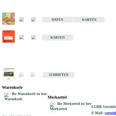
Sonderkarten
Der Baugrund von Stuttgart
DATEN
KARTEN
Der Baugrund von Heilbronn
KARTEN
Schriften
Schriften des Fachbereichs Ingenieurgeologie
SCHRIFTEN
Warenkorb
Ihr Warenkorb ist leer.
Merkzettel
Ihr Merkzettel ist leer
LGRB-Vertrieb
E-Mail:
vertri