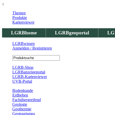
↑
Themen
Produkte
Kartenviewer
LGRBhome
LGRBgeoportal
LG
LGRBwissen
Anmelden / Registrieren
Registrierung
LGRB-Shop
LGRBanzeigeportal
LGRB-Kartenviewer
UVB-Portal
Produkte
Bodenkunde
Erdbeben
Fachübergreifend
Geologie
Geothermie
Geotourismus