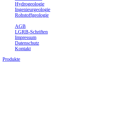
Hydrogeologie
Ingenieurgeologie
Rohstoffgeologie
Service
AGB
LGRB-Schriften
Impressum
Datenschutz
Kontakt
Produkte
Produkte des Themenbereichs Ingenieurge
Die Ingenieurgeologie bildet die Schnittstelle zwischen den Erkenn
steht die sachgerechte Beurteilung der geotechnischen Eigenschaften
oder Sicherungsmaßnahmen bereitzustellen. Auf Grundlage langjähri
Daseinsvorsorge, der Bauleitplanung sowie der wirtschaftlichen Weit
Bitte wählen Sie ein Produkt im gewünschten Format aus.
Digitale Produkte, die direkt downloadbar sind, finden Sie auf d