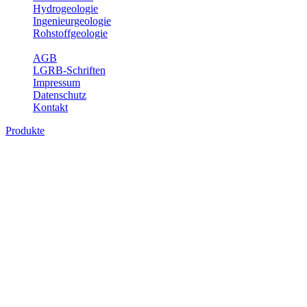
Hydrogeologie
Ingenieurgeologie
Rohstoffgeologie
Service
AGB
LGRB-Schriften
Impressum
Datenschutz
Kontakt
Produkte
Produkte des Themenbereichs
Ingenieurgeologie
Die Ingenieurgeologie bildet die Schnittstelle zwischen den
Erkenntnissen der klassischen geowissenschaftlichen
Landesaufnahme und den Anforderungen des praktischen
Ingenieurwesens. Im Vordergrund steht die sachgerechte
Beurteilung der geotechnischen Eigenschaften von geologischen
Einheiten, um so eine möglichst zuverlässige Grundlage für die
Planung und Realisierung von Bauvorhaben, Sanierungs- oder
Sicherungsmaßnahmen bereitzustellen. Auf Grundlage langjähriger
regionaler Erfahrungen sowie bodenmechanischer Analytik dient