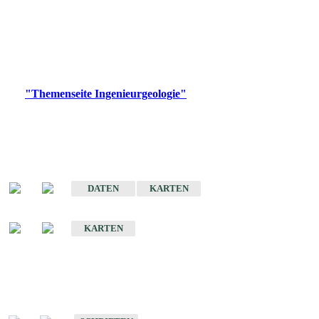
die Ingenieurgeologie in hohem Maße den Belangen der
Daseinsvorsorge, der Bauleitplanung sowie der wirtschaftlichen
Weiterentwicklung.
Bitte wählen Sie ein Produkt im gewünschten Format aus.
Digitale Produkte, die direkt downloadbar sind, finden Sie auf
der
"Themenseite Ingenieurgeologie"
im
LGRBgeoportal
.
Sonderkarten
Der Baugrund von Stuttgart
DATEN
KARTEN
Der Baugrund von Heilbronn
KARTEN
Schriften
Schriften des Fachbereichs Ingenieurgeologie