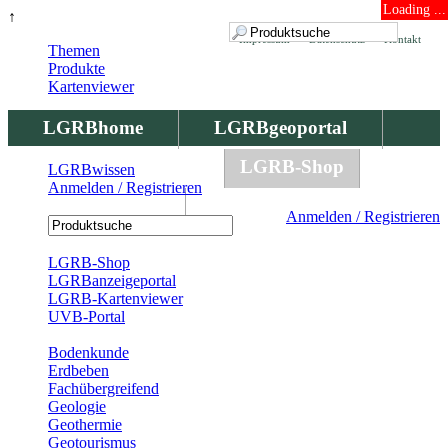
Loading ...
↑
Impressum
Datenschutz
Kontakt
Themen
Produkte
Kartenviewer
LGRBhome
LGRBgeoportal
LGRBbohrungen
LGRB-Shop
LGRBwissen
Anmelden / Registrieren
LGRBwissen
Anmelden / Registrieren
Registrierung
LGRB-Shop
LGRBanzeigeportal
LGRB-Kartenviewer
UVB-Portal
Produkte
Bodenkunde
Erdbeben
Fachübergreifend
Geologie
Geothermie
Geotourismus