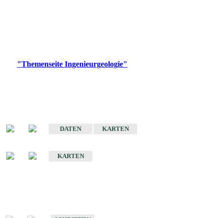
die Ingenieurgeologie in hohem Maße den Belangen der
Daseinsvorsorge, der Bauleitplanung sowie der wirtschaftlichen
Weiterentwicklung.
Bitte wählen Sie ein Produkt im gewünschten Format aus.
Digitale Produkte, die direkt downloadbar sind, finden Sie auf
der
"Themenseite Ingenieurgeologie"
im
LGRBgeoportal
.
Sonderkarten
Der Baugrund von Stuttgart
DATEN
KARTEN
Der Baugrund von Heilbronn
KARTEN
Schriften
Schriften des Fachbereichs Ingenieurgeologie