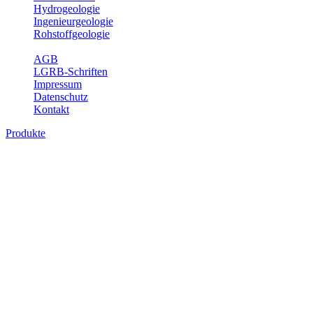
Hydrogeologie
Ingenieurgeologie
Rohstoffgeologie
Service
AGB
LGRB-Schriften
Impressum
Datenschutz
Kontakt
Produkte
Produkte des Themenbereichs
Ingenieurgeologie
Die Ingenieurgeologie bildet die Schnittstelle zwischen den
Erkenntnissen der klassischen geowissenschaftlichen
Landesaufnahme und den Anforderungen des praktischen
Ingenieurwesens. Im Vordergrund steht die sachgerechte
Beurteilung der geotechnischen Eigenschaften von geologischen
Einheiten, um so eine möglichst zuverlässige Grundlage für die
Planung und Realisierung von Bauvorhaben, Sanierungs- oder
Sicherungsmaßnahmen bereitzustellen. Auf Grundlage langjähriger
regionaler Erfahrungen sowie bodenmechanischer Analytik dient