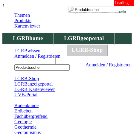
Loading ...
↑
Impressum
Datenschutz
Kontakt
Themen
Produkte
Kartenviewer
LGRBhome
LGRBgeoportal
LGRBbohrungen
LGRB-Shop
LGRBwissen
Anmelden / Registrieren
LGRBwissen
Anmelden / Registrieren
Registrierung
LGRB-Shop
LGRBanzeigeportal
LGRB-Kartenviewer
UVB-Portal
Produkte
Bodenkunde
Erdbeben
Fachübergreifend
Geologie
Geothermie
Geotourismus