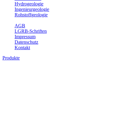
Hydrogeologie
Ingenieurgeologie
Rohstoffgeologie
Service
AGB
LGRB-Schriften
Impressum
Datenschutz
Kontakt
Produkte
Produkte des Themenbereichs
Ingenieurgeologie
Die Ingenieurgeologie bildet die Schnittstelle zwischen den
Erkenntnissen der klassischen geowissenschaftlichen
Landesaufnahme und den Anforderungen des praktischen
Ingenieurwesens. Im Vordergrund steht die sachgerechte
Beurteilung der geotechnischen Eigenschaften von geologischen
Einheiten, um so eine möglichst zuverlässige Grundlage für die
Planung und Realisierung von Bauvorhaben, Sanierungs- oder
Sicherungsmaßnahmen bereitzustellen. Auf Grundlage langjähriger
regionaler Erfahrungen sowie bodenmechanischer Analytik dient