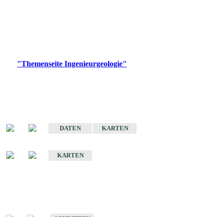
die Ingenieurgeologie in hohem Maße den Belangen der
Daseinsvorsorge, der Bauleitplanung sowie der wirtschaftlichen
Weiterentwicklung.
Bitte wählen Sie ein Produkt im gewünschten Format aus.
Digitale Produkte, die direkt downloadbar sind, finden Sie auf
der
"Themenseite Ingenieurgeologie"
im
LGRBgeoportal
.
Sonderkarten
Der Baugrund von Stuttgart
DATEN
KARTEN
Der Baugrund von Heilbronn
KARTEN
Schriften
Schriften des Fachbereichs Ingenieurgeologie