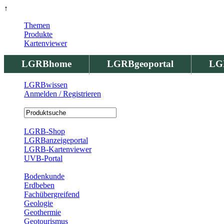
↑
Themen
Produkte
Kartenviewer
LGRBhome
LGRBgeoportal
LG
LGRBwissen
Anmelden / Registrieren
Registrierung
LGRB-Shop
LGRBanzeigeportal
LGRB-Kartenviewer
UVB-Portal
Produkte
Bodenkunde
Erdbeben
Fachübergreifend
Geologie
Geothermie
Geotourismus