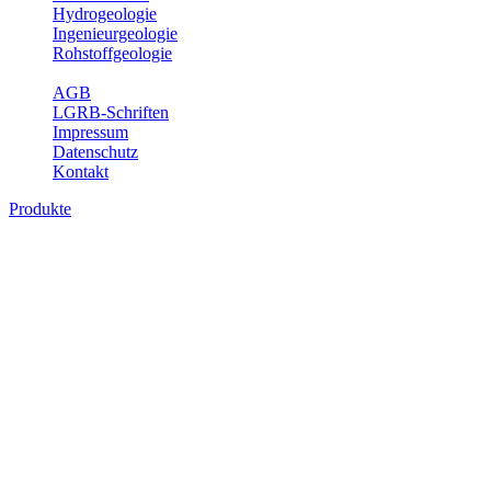
Hydrogeologie
Ingenieurgeologie
Rohstoffgeologie
Service
AGB
LGRB-Schriften
Impressum
Datenschutz
Kontakt
Produkte
Produkte des Themenbereichs Ingenieurge
Die Ingenieurgeologie bildet die Schnittstelle zwischen den Erkenn
steht die sachgerechte Beurteilung der geotechnischen Eigenschaften
oder Sicherungsmaßnahmen bereitzustellen. Auf Grundlage langjähri
Daseinsvorsorge, der Bauleitplanung sowie der wirtschaftlichen Weit
Bitte wählen Sie ein Produkt im gewünschten Format aus.
Digitale Produkte, die direkt downloadbar sind, finden Sie auf d