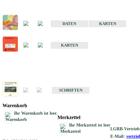
Sonderkarten
Der Baugrund von Stuttgart
DATEN
KARTEN
Der Baugrund von Heilbronn
KARTEN
Schriften
Schriften des Fachbereichs Ingenieurgeologie
SCHRIFTEN
Warenkorb
Ihr Warenkorb ist leer.
Merkzettel
Ihr Merkzettel ist leer
LGRB-Vertrieb
E-Mail:
vertri