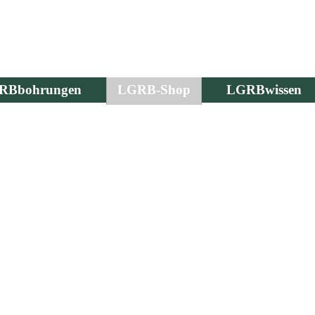
RBbohrungen
LGRB-Shop
LGRBwissen