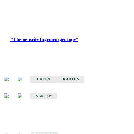
die Ingenieurgeologie in hohem Maße den Belangen der
Daseinsvorsorge, der Bauleitplanung sowie der wirtschaftlichen
Weiterentwicklung.
Bitte wählen Sie ein Produkt im gewünschten Format aus.
Digitale Produkte, die direkt downloadbar sind, finden Sie auf
der
"Themenseite Ingenieurgeologie"
im
LGRBgeoportal
.
Sonderkarten
Der Baugrund von Stuttgart
DATEN
KARTEN
Der Baugrund von Heilbronn
KARTEN
Schriften
Schriften des Fachbereichs Ingenieurgeologie