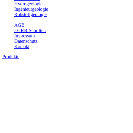
Hydrogeologie
Ingenieurgeologie
Rohstoffgeologie
Service
AGB
LGRB-Schriften
Impressum
Datenschutz
Kontakt
Produkte
Produkte des Themenbereichs
Ingenieurgeologie
Die Ingenieurgeologie bildet die Schnittstelle zwischen den
Erkenntnissen der klassischen geowissenschaftlichen
Landesaufnahme und den Anforderungen des praktischen
Ingenieurwesens. Im Vordergrund steht die sachgerechte
Beurteilung der geotechnischen Eigenschaften von geologischen
Einheiten, um so eine möglichst zuverlässige Grundlage für die
Planung und Realisierung von Bauvorhaben, Sanierungs- oder
Sicherungsmaßnahmen bereitzustellen. Auf Grundlage langjähriger
regionaler Erfahrungen sowie bodenmechanischer Analytik dient