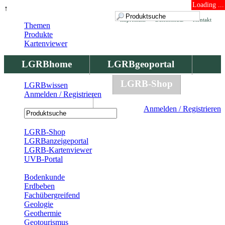
Loading ...
↑
Impressum
Datenschutz
Kontakt
Themen
Produkte
Kartenviewer
LGRBhome
LGRBgeoportal
LGRBbohrungen
LGRB-Shop
LGRBwissen
Anmelden / Registrieren
LGRBwissen
Anmelden / Registrieren
Registrierung
LGRB-Shop
LGRBanzeigeportal
LGRB-Kartenviewer
UVB-Portal
Produkte
Bodenkunde
Erdbeben
Fachübergreifend
Geologie
Geothermie
Geotourismus