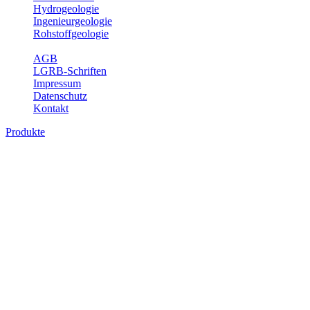
Hydrogeologie
Ingenieurgeologie
Rohstoffgeologie
Service
AGB
LGRB-Schriften
Impressum
Datenschutz
Kontakt
Produkte
Produkte des Themenbereichs
Ingenieurgeologie
Die Ingenieurgeologie bildet die Schnittstelle zwischen den
Erkenntnissen der klassischen geowissenschaftlichen
Landesaufnahme und den Anforderungen des praktischen
Ingenieurwesens. Im Vordergrund steht die sachgerechte
Beurteilung der geotechnischen Eigenschaften von geologischen
Einheiten, um so eine möglichst zuverlässige Grundlage für die
Planung und Realisierung von Bauvorhaben, Sanierungs- oder
Sicherungsmaßnahmen bereitzustellen. Auf Grundlage langjähriger
regionaler Erfahrungen sowie bodenmechanischer Analytik dient