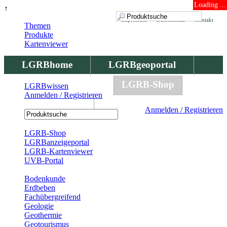
Loading ...
↑
Impressum
Datenschutz
Kontakt
Themen
Produkte
Kartenviewer
LGRBhome
LGRBgeoportal
LGRBbohrungen
LGRB-Shop
LGRBwissen
Anmelden / Registrieren
LGRBwissen
Anmelden / Registrieren
Registrierung
LGRB-Shop
LGRBanzeigeportal
LGRB-Kartenviewer
UVB-Portal
Produkte
Bodenkunde
Erdbeben
Fachübergreifend
Geologie
Geothermie
Geotourismus