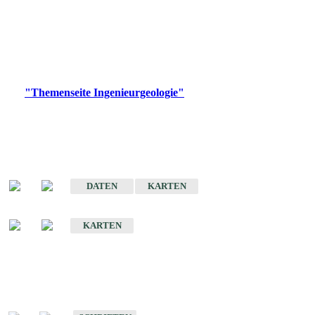
die Ingenieurgeologie in hohem Maße den Belangen der
Daseinsvorsorge, der Bauleitplanung sowie der wirtschaftlichen
Weiterentwicklung.
Bitte wählen Sie ein Produkt im gewünschten Format aus.
Digitale Produkte, die direkt downloadbar sind, finden Sie auf
der
"Themenseite Ingenieurgeologie"
im
LGRBgeoportal
.
Sonderkarten
Der Baugrund von Stuttgart
DATEN
KARTEN
Der Baugrund von Heilbronn
KARTEN
Schriften
Schriften des Fachbereichs Ingenieurgeologie