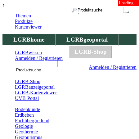
Loading ...
↑
Impressum
Datenschutz
Kontakt
Themen
Produkte
Kartenviewer
LGRBhome
LGRBgeoportal
LGRBbohrungen
LGRB-Shop
LGRBwissen
Anmelden / Registrieren
LGRBwissen
Anmelden / Registrieren
Registrierung
LGRB-Shop
LGRBanzeigeportal
LGRB-Kartenviewer
UVB-Portal
Produkte
Bodenkunde
Erdbeben
Fachübergreifend
Geologie
Geothermie
Geotourismus