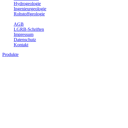
Hydrogeologie
Ingenieurgeologie
Rohstoffgeologie
Service
AGB
LGRB-Schriften
Impressum
Datenschutz
Kontakt
Produkte
Produkte des Themenbereichs
Ingenieurgeologie
Die Ingenieurgeologie bildet die Schnittstelle zwischen den
Erkenntnissen der klassischen geowissenschaftlichen
Landesaufnahme und den Anforderungen des praktischen
Ingenieurwesens. Im Vordergrund steht die sachgerechte
Beurteilung der geotechnischen Eigenschaften von geologischen
Einheiten, um so eine möglichst zuverlässige Grundlage für die
Planung und Realisierung von Bauvorhaben, Sanierungs- oder
Sicherungsmaßnahmen bereitzustellen. Auf Grundlage langjähriger
regionaler Erfahrungen sowie bodenmechanischer Analytik dient