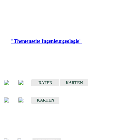
die Ingenieurgeologie in hohem Maße den Belangen der
Daseinsvorsorge, der Bauleitplanung sowie der wirtschaftlichen
Weiterentwicklung.
Bitte wählen Sie ein Produkt im gewünschten Format aus.
Digitale Produkte, die direkt downloadbar sind, finden Sie auf
der
"Themenseite Ingenieurgeologie"
im
LGRBgeoportal
.
Sonderkarten
Der Baugrund von Stuttgart
DATEN
KARTEN
Der Baugrund von Heilbronn
KARTEN
Schriften
Schriften des Fachbereichs Ingenieurgeologie