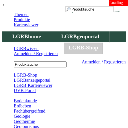
Loading ...
↑
Impressum
Datenschutz
Kontakt
Themen
Produkte
Kartenviewer
LGRBhome
LGRBgeoportal
LGRBbohrungen
LGRB-Shop
LGRBwissen
Anmelden / Registrieren
LGRBwissen
Anmelden / Registrieren
Registrierung
LGRB-Shop
LGRBanzeigeportal
LGRB-Kartenviewer
UVB-Portal
Produkte
Bodenkunde
Erdbeben
Fachübergreifend
Geologie
Geothermie
Geotourismus