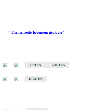
die Ingenieurgeologie in hohem Maße den Belangen der
Daseinsvorsorge, der Bauleitplanung sowie der wirtschaftlichen
Weiterentwicklung.
Bitte wählen Sie ein Produkt im gewünschten Format aus.
Digitale Produkte, die direkt downloadbar sind, finden Sie auf
der
"Themenseite Ingenieurgeologie"
im
LGRBgeoportal
.
Sonderkarten
Der Baugrund von Stuttgart
DATEN
KARTEN
Der Baugrund von Heilbronn
KARTEN
Schriften
Schriften des Fachbereichs Ingenieurgeologie