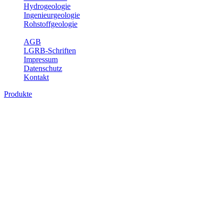
Hydrogeologie
Ingenieurgeologie
Rohstoffgeologie
Service
AGB
LGRB-Schriften
Impressum
Datenschutz
Kontakt
Produkte
Produkte des Themenbereichs
Ingenieurgeologie
Die Ingenieurgeologie bildet die Schnittstelle zwischen den
Erkenntnissen der klassischen geowissenschaftlichen
Landesaufnahme und den Anforderungen des praktischen
Ingenieurwesens. Im Vordergrund steht die sachgerechte
Beurteilung der geotechnischen Eigenschaften von geologischen
Einheiten, um so eine möglichst zuverlässige Grundlage für die
Planung und Realisierung von Bauvorhaben, Sanierungs- oder
Sicherungsmaßnahmen bereitzustellen. Auf Grundlage langjähriger
regionaler Erfahrungen sowie bodenmechanischer Analytik dient