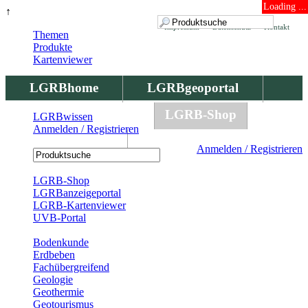
Loading ...
↑
Impressum
Datenschutz
Kontakt
Themen
Produkte
Kartenviewer
LGRBhome
LGRBgeoportal
LGRBbohrungen
LGRB-Shop
LGRBwissen
Anmelden / Registrieren
LGRBwissen
Anmelden / Registrieren
Registrierung
LGRB-Shop
LGRBanzeigeportal
LGRB-Kartenviewer
UVB-Portal
Produkte
Bodenkunde
Erdbeben
Fachübergreifend
Geologie
Geothermie
Geotourismus