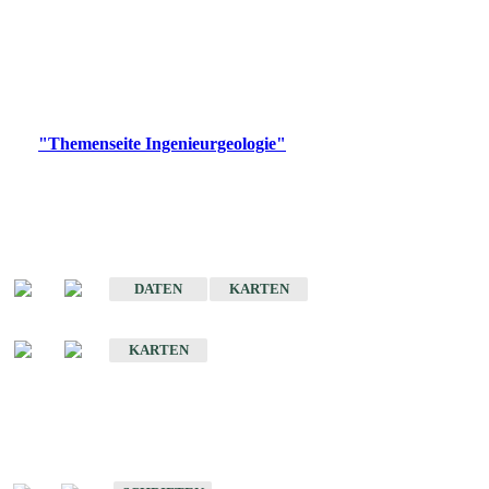
die Ingenieurgeologie in hohem Maße den Belangen der
Daseinsvorsorge, der Bauleitplanung sowie der wirtschaftlichen
Weiterentwicklung.
Bitte wählen Sie ein Produkt im gewünschten Format aus.
Digitale Produkte, die direkt downloadbar sind, finden Sie auf
der
"Themenseite Ingenieurgeologie"
im
LGRBgeoportal
.
Sonderkarten
Der Baugrund von Stuttgart
DATEN
KARTEN
Der Baugrund von Heilbronn
KARTEN
Schriften
Schriften des Fachbereichs Ingenieurgeologie