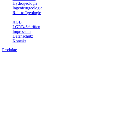
Hydrogeologie
Ingenieurgeologie
Rohstoffgeologie
Service
AGB
LGRB-Schriften
Impressum
Datenschutz
Kontakt
Produkte
Produkte des Themenbereichs
Ingenieurgeologie
Die Ingenieurgeologie bildet die Schnittstelle zwischen den
Erkenntnissen der klassischen geowissenschaftlichen
Landesaufnahme und den Anforderungen des praktischen
Ingenieurwesens. Im Vordergrund steht die sachgerechte
Beurteilung der geotechnischen Eigenschaften von geologischen
Einheiten, um so eine möglichst zuverlässige Grundlage für die
Planung und Realisierung von Bauvorhaben, Sanierungs- oder
Sicherungsmaßnahmen bereitzustellen. Auf Grundlage langjähriger
regionaler Erfahrungen sowie bodenmechanischer Analytik dient