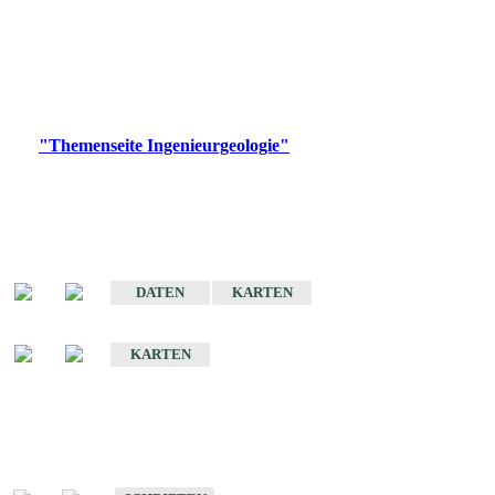
die Ingenieurgeologie in hohem Maße den Belangen der
Daseinsvorsorge, der Bauleitplanung sowie der wirtschaftlichen
Weiterentwicklung.
Bitte wählen Sie ein Produkt im gewünschten Format aus.
Digitale Produkte, die direkt downloadbar sind, finden Sie auf
der
"Themenseite Ingenieurgeologie"
im
LGRBgeoportal
.
Sonderkarten
Der Baugrund von Stuttgart
DATEN
KARTEN
Der Baugrund von Heilbronn
KARTEN
Schriften
Schriften des Fachbereichs Ingenieurgeologie