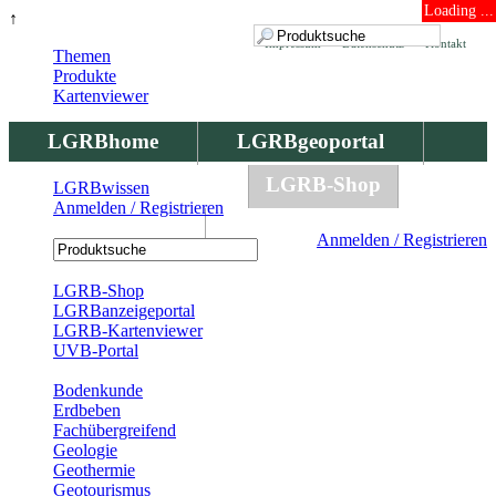
Loading ...
↑
Impressum
Datenschutz
Kontakt
Themen
Produkte
Kartenviewer
LGRBhome
LGRBgeoportal
LGRBbohrungen
LGRB-Shop
LGRBwissen
Anmelden / Registrieren
LGRBwissen
Anmelden / Registrieren
Registrierung
LGRB-Shop
LGRBanzeigeportal
LGRB-Kartenviewer
UVB-Portal
Produkte
Bodenkunde
Erdbeben
Fachübergreifend
Geologie
Geothermie
Geotourismus