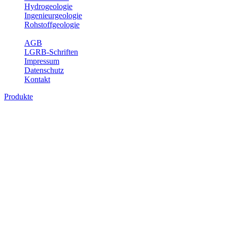
Hydrogeologie
Ingenieurgeologie
Rohstoffgeologie
Service
AGB
LGRB-Schriften
Impressum
Datenschutz
Kontakt
Produkte
Produkte des Themenbereichs
Ingenieurgeologie
Die Ingenieurgeologie bildet die Schnittstelle zwischen den
Erkenntnissen der klassischen geowissenschaftlichen
Landesaufnahme und den Anforderungen des praktischen
Ingenieurwesens. Im Vordergrund steht die sachgerechte
Beurteilung der geotechnischen Eigenschaften von geologischen
Einheiten, um so eine möglichst zuverlässige Grundlage für die
Planung und Realisierung von Bauvorhaben, Sanierungs- oder
Sicherungsmaßnahmen bereitzustellen. Auf Grundlage langjähriger
regionaler Erfahrungen sowie bodenmechanischer Analytik dient