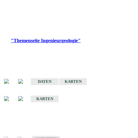
die Ingenieurgeologie in hohem Maße den Belangen der
Daseinsvorsorge, der Bauleitplanung sowie der wirtschaftlichen
Weiterentwicklung.
Bitte wählen Sie ein Produkt im gewünschten Format aus.
Digitale Produkte, die direkt downloadbar sind, finden Sie auf
der
"Themenseite Ingenieurgeologie"
im
LGRBgeoportal
.
Sonderkarten
Der Baugrund von Stuttgart
DATEN
KARTEN
Der Baugrund von Heilbronn
KARTEN
Schriften
Schriften des Fachbereichs Ingenieurgeologie