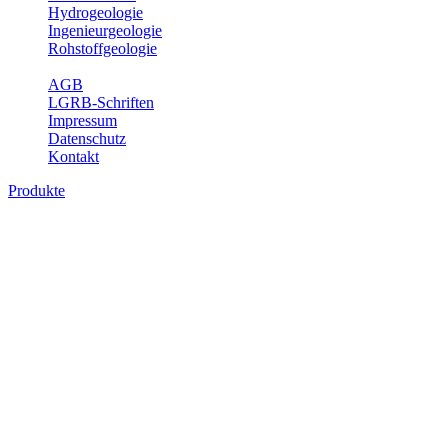
Hydrogeologie
Ingenieurgeologie
Rohstoffgeologie
Service
AGB
LGRB-Schriften
Impressum
Datenschutz
Kontakt
Produkte
Produkte des Themenbereichs
Ingenieurgeologie
Die Ingenieurgeologie bildet die Schnittstelle zwischen den
Erkenntnissen der klassischen geowissenschaftlichen
Landesaufnahme und den Anforderungen des praktischen
Ingenieurwesens. Im Vordergrund steht die sachgerechte
Beurteilung der geotechnischen Eigenschaften von geologischen
Einheiten, um so eine möglichst zuverlässige Grundlage für die
Planung und Realisierung von Bauvorhaben, Sanierungs- oder
Sicherungsmaßnahmen bereitzustellen. Auf Grundlage langjähriger
regionaler Erfahrungen sowie bodenmechanischer Analytik dient