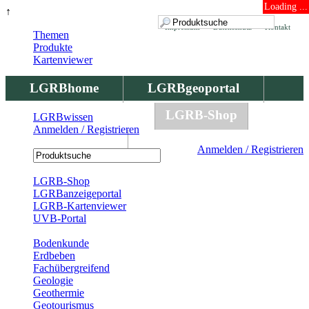
Loading ...
↑
Impressum
Datenschutz
Kontakt
Themen
Produkte
Kartenviewer
LGRBhome
LGRBgeoportal
LGRBbohrungen
LGRB-Shop
LGRBwissen
Anmelden / Registrieren
LGRBwissen
Anmelden / Registrieren
Registrierung
LGRB-Shop
LGRBanzeigeportal
LGRB-Kartenviewer
UVB-Portal
Produkte
Bodenkunde
Erdbeben
Fachübergreifend
Geologie
Geothermie
Geotourismus