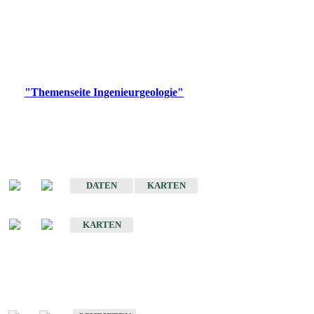
die Ingenieurgeologie in hohem Maße den Belangen der
Daseinsvorsorge, der Bauleitplanung sowie der wirtschaftlichen
Weiterentwicklung.
Bitte wählen Sie ein Produkt im gewünschten Format aus.
Digitale Produkte, die direkt downloadbar sind, finden Sie auf
der
"Themenseite Ingenieurgeologie"
im
LGRBgeoportal
.
Sonderkarten
Der Baugrund von Stuttgart
DATEN
KARTEN
Der Baugrund von Heilbronn
KARTEN
Schriften
Schriften des Fachbereichs Ingenieurgeologie