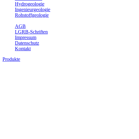
Hydrogeologie
Ingenieurgeologie
Rohstoffgeologie
Service
AGB
LGRB-Schriften
Impressum
Datenschutz
Kontakt
Produkte
Produkte des Themenbereichs
Ingenieurgeologie
Die Ingenieurgeologie bildet die Schnittstelle zwischen den
Erkenntnissen der klassischen geowissenschaftlichen
Landesaufnahme und den Anforderungen des praktischen
Ingenieurwesens. Im Vordergrund steht die sachgerechte
Beurteilung der geotechnischen Eigenschaften von geologischen
Einheiten, um so eine möglichst zuverlässige Grundlage für die
Planung und Realisierung von Bauvorhaben, Sanierungs- oder
Sicherungsmaßnahmen bereitzustellen. Auf Grundlage langjähriger
regionaler Erfahrungen sowie bodenmechanischer Analytik dient