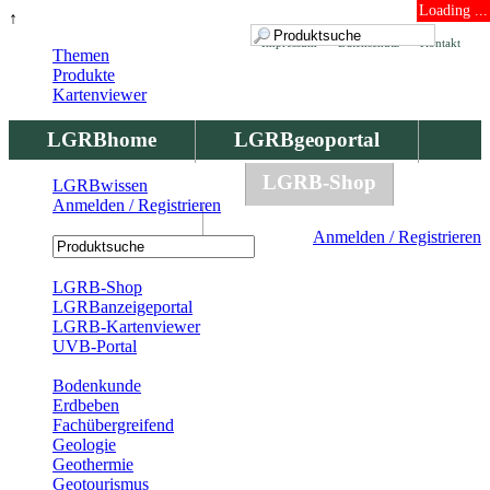
Loading ...
↑
Impressum
Datenschutz
Kontakt
Themen
Produkte
Kartenviewer
LGRBhome
LGRBgeoportal
LGRBbohrungen
LGRB-Shop
LGRBwissen
Anmelden / Registrieren
LGRBwissen
Anmelden / Registrieren
Registrierung
LGRB-Shop
LGRBanzeigeportal
LGRB-Kartenviewer
UVB-Portal
Produkte
Bodenkunde
Erdbeben
Fachübergreifend
Geologie
Geothermie
Geotourismus