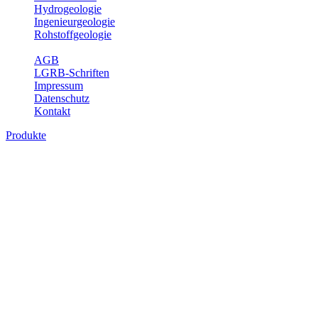
Hydrogeologie
Ingenieurgeologie
Rohstoffgeologie
Service
AGB
LGRB-Schriften
Impressum
Datenschutz
Kontakt
Produkte
Produkte des Themenbereichs
Ingenieurgeologie
Die Ingenieurgeologie bildet die Schnittstelle zwischen den
Erkenntnissen der klassischen geowissenschaftlichen
Landesaufnahme und den Anforderungen des praktischen
Ingenieurwesens. Im Vordergrund steht die sachgerechte
Beurteilung der geotechnischen Eigenschaften von geologischen
Einheiten, um so eine möglichst zuverlässige Grundlage für die
Planung und Realisierung von Bauvorhaben, Sanierungs- oder
Sicherungsmaßnahmen bereitzustellen. Auf Grundlage langjähriger
regionaler Erfahrungen sowie bodenmechanischer Analytik dient