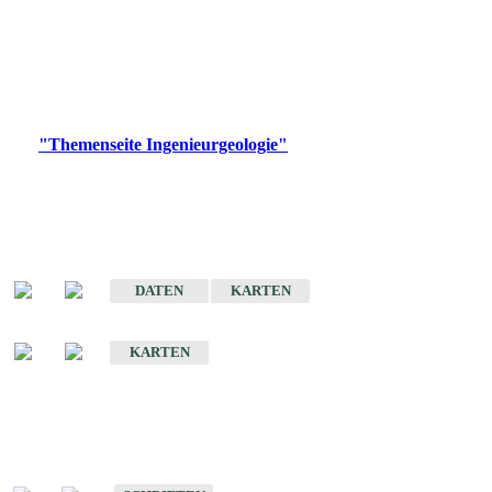
die Ingenieurgeologie in hohem Maße den Belangen der
Daseinsvorsorge, der Bauleitplanung sowie der wirtschaftlichen
Weiterentwicklung.
Bitte wählen Sie ein Produkt im gewünschten Format aus.
Digitale Produkte, die direkt downloadbar sind, finden Sie auf
der
"Themenseite Ingenieurgeologie"
im
LGRBgeoportal
.
Sonderkarten
Der Baugrund von Stuttgart
DATEN
KARTEN
Der Baugrund von Heilbronn
KARTEN
Schriften
Schriften des Fachbereichs Ingenieurgeologie