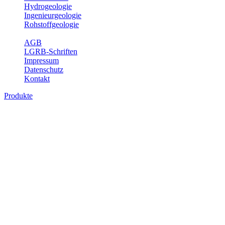
Hydrogeologie
Ingenieurgeologie
Rohstoffgeologie
Service
AGB
LGRB-Schriften
Impressum
Datenschutz
Kontakt
Produkte
Produkte des Themenbereichs
Ingenieurgeologie
Die Ingenieurgeologie bildet die Schnittstelle zwischen den
Erkenntnissen der klassischen geowissenschaftlichen
Landesaufnahme und den Anforderungen des praktischen
Ingenieurwesens. Im Vordergrund steht die sachgerechte
Beurteilung der geotechnischen Eigenschaften von geologischen
Einheiten, um so eine möglichst zuverlässige Grundlage für die
Planung und Realisierung von Bauvorhaben, Sanierungs- oder
Sicherungsmaßnahmen bereitzustellen. Auf Grundlage langjähriger
regionaler Erfahrungen sowie bodenmechanischer Analytik dient