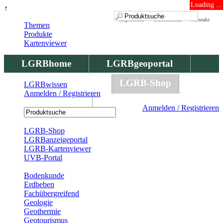
Loading ...
↑
Impressum
Datenschutz
Kontakt
Themen
Produkte
Kartenviewer
LGRBhome
LGRBgeoportal
LGRBbohrungen
LGRB-Shop
LGRBwissen
Anmelden / Registrieren
LGRBwissen
Anmelden / Registrieren
Registrierung
LGRB-Shop
LGRBanzeigeportal
LGRB-Kartenviewer
UVB-Portal
Produkte
Bodenkunde
Erdbeben
Fachübergreifend
Geologie
Geothermie
Geotourismus