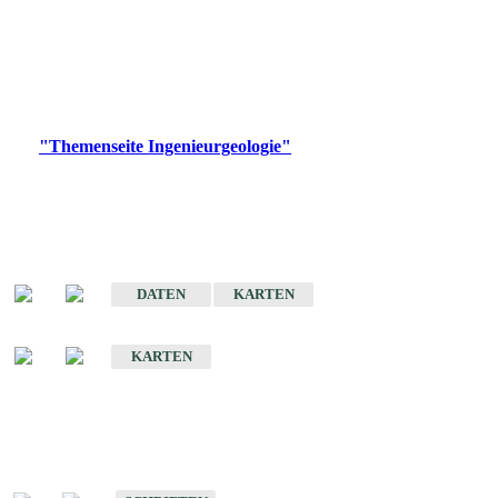
die Ingenieurgeologie in hohem Maße den Belangen der
Daseinsvorsorge, der Bauleitplanung sowie der wirtschaftlichen
Weiterentwicklung.
Bitte wählen Sie ein Produkt im gewünschten Format aus.
Digitale Produkte, die direkt downloadbar sind, finden Sie auf
der
"Themenseite Ingenieurgeologie"
im
LGRBgeoportal
.
Sonderkarten
Der Baugrund von Stuttgart
DATEN
KARTEN
Der Baugrund von Heilbronn
KARTEN
Schriften
Schriften des Fachbereichs Ingenieurgeologie