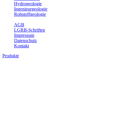
Hydrogeologie
Ingenieurgeologie
Rohstoffgeologie
Service
AGB
LGRB-Schriften
Impressum
Datenschutz
Kontakt
Produkte
Produkte des Themenbereichs
Ingenieurgeologie
Die Ingenieurgeologie bildet die Schnittstelle zwischen den
Erkenntnissen der klassischen geowissenschaftlichen
Landesaufnahme und den Anforderungen des praktischen
Ingenieurwesens. Im Vordergrund steht die sachgerechte
Beurteilung der geotechnischen Eigenschaften von geologischen
Einheiten, um so eine möglichst zuverlässige Grundlage für die
Planung und Realisierung von Bauvorhaben, Sanierungs- oder
Sicherungsmaßnahmen bereitzustellen. Auf Grundlage langjähriger
regionaler Erfahrungen sowie bodenmechanischer Analytik dient