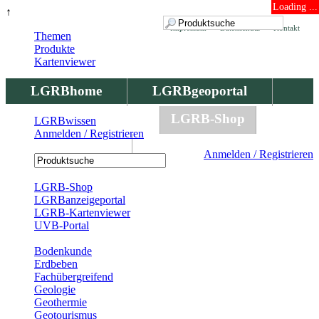
Loading ...
↑
Impressum
Datenschutz
Kontakt
Themen
Produkte
Kartenviewer
LGRBhome
LGRBgeoportal
LGRBbohrungen
LGRB-Shop
LGRBwissen
Anmelden / Registrieren
LGRBwissen
Anmelden / Registrieren
Registrierung
LGRB-Shop
LGRBanzeigeportal
LGRB-Kartenviewer
UVB-Portal
Produkte
Bodenkunde
Erdbeben
Fachübergreifend
Geologie
Geothermie
Geotourismus