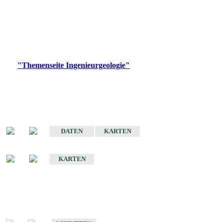
die Ingenieurgeologie in hohem Maße den Belangen der
Daseinsvorsorge, der Bauleitplanung sowie der wirtschaftlichen
Weiterentwicklung.
Bitte wählen Sie ein Produkt im gewünschten Format aus.
Digitale Produkte, die direkt downloadbar sind, finden Sie auf
der
"Themenseite Ingenieurgeologie"
im
LGRBgeoportal
.
Sonderkarten
Der Baugrund von Stuttgart
DATEN
KARTEN
Der Baugrund von Heilbronn
KARTEN
Schriften
Schriften des Fachbereichs Ingenieurgeologie