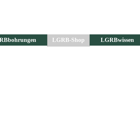
RBbohrungen
LGRB-Shop
LGRBwissen