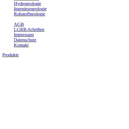
Hydrogeologie
Ingenieurgeologie
Rohstoffgeologie
Service
AGB
LGRB-Schriften
Impressum
Datenschutz
Kontakt
Produkte
Produkte des Themenbereichs Ingenieurge
Die Ingenieurgeologie bildet die Schnittstelle zwischen den Erkenn
steht die sachgerechte Beurteilung der geotechnischen Eigenschaften
oder Sicherungsmaßnahmen bereitzustellen. Auf Grundlage langjähri
Daseinsvorsorge, der Bauleitplanung sowie der wirtschaftlichen Weit
Bitte wählen Sie ein Produkt im gewünschten Format aus.
Digitale Produkte, die direkt downloadbar sind, finden Sie auf d