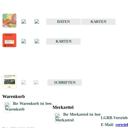
Sonderkarten
Der Baugrund von Stuttgart
DATEN
KARTEN
Der Baugrund von Heilbronn
KARTEN
Schriften
Schriften des Fachbereichs Ingenieurgeologie
SCHRIFTEN
Warenkorb
Ihr Warenkorb ist leer.
Merkzettel
Ihr Merkzettel ist leer
LGRB-Vertrieb
E-Mail:
vertri