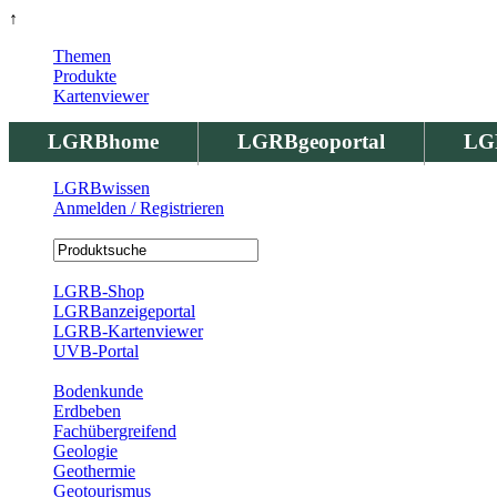
↑
Themen
Produkte
Kartenviewer
LGRBhome
LGRBgeoportal
LG
LGRBwissen
Anmelden / Registrieren
Registrierung
LGRB-Shop
LGRBanzeigeportal
LGRB-Kartenviewer
UVB-Portal
Produkte
Bodenkunde
Erdbeben
Fachübergreifend
Geologie
Geothermie
Geotourismus