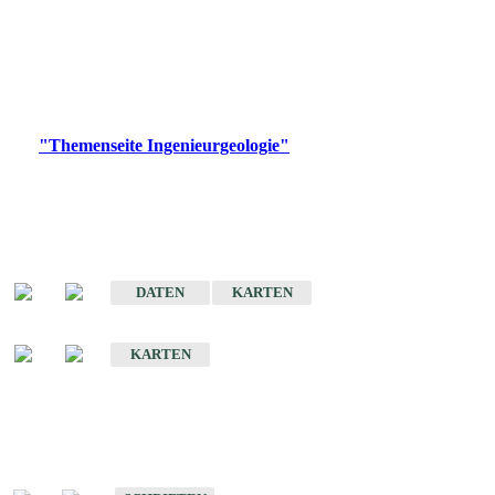
die Ingenieurgeologie in hohem Maße den Belangen der
Daseinsvorsorge, der Bauleitplanung sowie der wirtschaftlichen
Weiterentwicklung.
Bitte wählen Sie ein Produkt im gewünschten Format aus.
Digitale Produkte, die direkt downloadbar sind, finden Sie auf
der
"Themenseite Ingenieurgeologie"
im
LGRBgeoportal
.
Sonderkarten
Der Baugrund von Stuttgart
DATEN
KARTEN
Der Baugrund von Heilbronn
KARTEN
Schriften
Schriften des Fachbereichs Ingenieurgeologie