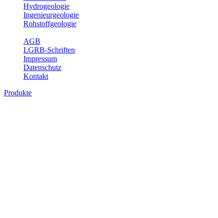
Hydrogeologie
Ingenieurgeologie
Rohstoffgeologie
Service
AGB
LGRB-Schriften
Impressum
Datenschutz
Kontakt
Produkte
Produkte des Themenbereichs
Ingenieurgeologie
Die Ingenieurgeologie bildet die Schnittstelle zwischen den
Erkenntnissen der klassischen geowissenschaftlichen
Landesaufnahme und den Anforderungen des praktischen
Ingenieurwesens. Im Vordergrund steht die sachgerechte
Beurteilung der geotechnischen Eigenschaften von geologischen
Einheiten, um so eine möglichst zuverlässige Grundlage für die
Planung und Realisierung von Bauvorhaben, Sanierungs- oder
Sicherungsmaßnahmen bereitzustellen. Auf Grundlage langjähriger
regionaler Erfahrungen sowie bodenmechanischer Analytik dient