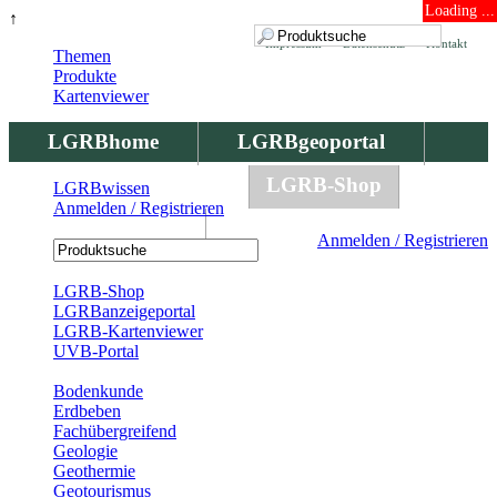
Loading ...
↑
Impressum
Datenschutz
Kontakt
Themen
Produkte
Kartenviewer
LGRBhome
LGRBgeoportal
LGRBbohrungen
LGRB-Shop
LGRBwissen
Anmelden / Registrieren
LGRBwissen
Anmelden / Registrieren
Registrierung
LGRB-Shop
LGRBanzeigeportal
LGRB-Kartenviewer
UVB-Portal
Produkte
Bodenkunde
Erdbeben
Fachübergreifend
Geologie
Geothermie
Geotourismus