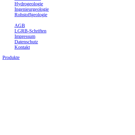
Hydrogeologie
Ingenieurgeologie
Rohstoffgeologie
Service
AGB
LGRB-Schriften
Impressum
Datenschutz
Kontakt
Produkte
Produkte des Themenbereichs
Ingenieurgeologie
Die Ingenieurgeologie bildet die Schnittstelle zwischen den
Erkenntnissen der klassischen geowissenschaftlichen
Landesaufnahme und den Anforderungen des praktischen
Ingenieurwesens. Im Vordergrund steht die sachgerechte
Beurteilung der geotechnischen Eigenschaften von geologischen
Einheiten, um so eine möglichst zuverlässige Grundlage für die
Planung und Realisierung von Bauvorhaben, Sanierungs- oder
Sicherungsmaßnahmen bereitzustellen. Auf Grundlage langjähriger
regionaler Erfahrungen sowie bodenmechanischer Analytik dient