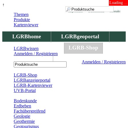
Loading ...
↑
Impressum
Datenschutz
Kontakt
Themen
Produkte
Kartenviewer
LGRBhome
LGRBgeoportal
LGRBbohrungen
LGRB-Shop
LGRBwissen
Anmelden / Registrieren
LGRBwissen
Anmelden / Registrieren
Registrierung
LGRB-Shop
LGRBanzeigeportal
LGRB-Kartenviewer
UVB-Portal
Produkte
Bodenkunde
Erdbeben
Fachübergreifend
Geologie
Geothermie
Geotourismus