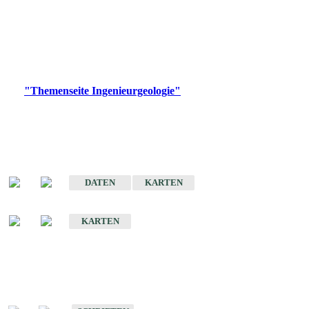
die Ingenieurgeologie in hohem Maße den Belangen der
Daseinsvorsorge, der Bauleitplanung sowie der wirtschaftlichen
Weiterentwicklung.
Bitte wählen Sie ein Produkt im gewünschten Format aus.
Digitale Produkte, die direkt downloadbar sind, finden Sie auf
der
"Themenseite Ingenieurgeologie"
im
LGRBgeoportal
.
Sonderkarten
Der Baugrund von Stuttgart
DATEN
KARTEN
Der Baugrund von Heilbronn
KARTEN
Schriften
Schriften des Fachbereichs Ingenieurgeologie