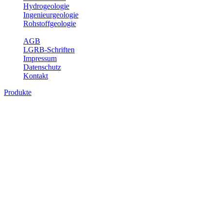
Hydrogeologie
Ingenieurgeologie
Rohstoffgeologie
Service
AGB
LGRB-Schriften
Impressum
Datenschutz
Kontakt
Produkte
Produkte des Themenbereichs
Ingenieurgeologie
Die Ingenieurgeologie bildet die Schnittstelle zwischen den
Erkenntnissen der klassischen geowissenschaftlichen
Landesaufnahme und den Anforderungen des praktischen
Ingenieurwesens. Im Vordergrund steht die sachgerechte
Beurteilung der geotechnischen Eigenschaften von geologischen
Einheiten, um so eine möglichst zuverlässige Grundlage für die
Planung und Realisierung von Bauvorhaben, Sanierungs- oder
Sicherungsmaßnahmen bereitzustellen. Auf Grundlage langjähriger
regionaler Erfahrungen sowie bodenmechanischer Analytik dient