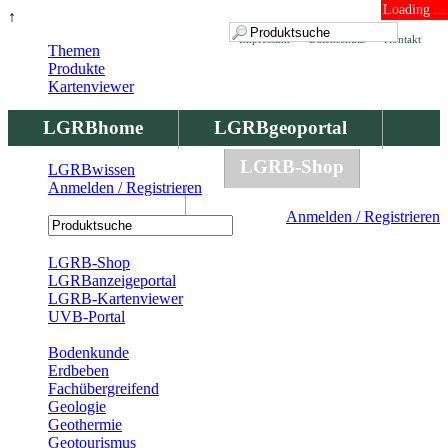
Loading ...
↑
Impressum
Datenschutz
Kontakt
Themen
Produkte
Kartenviewer
LGRBhome
LGRBgeoportal
LGRBbohrungen
LGRB-Shop
LGRBwissen
Anmelden / Registrieren
LGRBwissen
Anmelden / Registrieren
Registrierung
LGRB-Shop
LGRBanzeigeportal
LGRB-Kartenviewer
UVB-Portal
Produkte
Bodenkunde
Erdbeben
Fachübergreifend
Geologie
Geothermie
Geotourismus