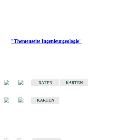
die Ingenieurgeologie in hohem Maße den Belangen der
Daseinsvorsorge, der Bauleitplanung sowie der wirtschaftlichen
Weiterentwicklung.
Bitte wählen Sie ein Produkt im gewünschten Format aus.
Digitale Produkte, die direkt downloadbar sind, finden Sie auf
der
"Themenseite Ingenieurgeologie"
im
LGRBgeoportal
.
Sonderkarten
Der Baugrund von Stuttgart
DATEN
KARTEN
Der Baugrund von Heilbronn
KARTEN
Schriften
Schriften des Fachbereichs Ingenieurgeologie