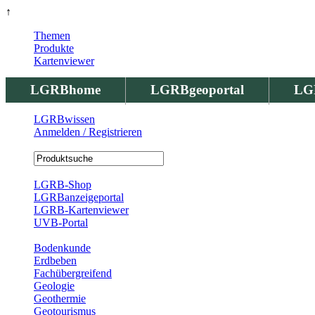
↑
Themen
Produkte
Kartenviewer
LGRBhome
LGRBgeoportal
LG
LGRBwissen
Anmelden / Registrieren
Registrierung
LGRB-Shop
LGRBanzeigeportal
LGRB-Kartenviewer
UVB-Portal
Produkte
Bodenkunde
Erdbeben
Fachübergreifend
Geologie
Geothermie
Geotourismus