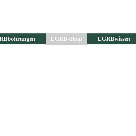
RBbohrungen
LGRB-Shop
LGRBwissen