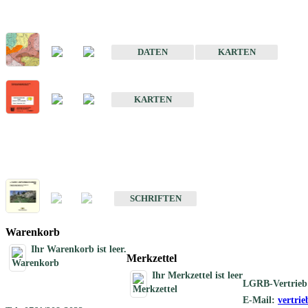
Sonderkarten
Der Baugrund von Stuttgart
DATEN
KARTEN
Der Baugrund von Heilbronn
KARTEN
Schriften
Schriften des Fachbereichs Ingenieurgeologie
SCHRIFTEN
Warenkorb
Ihr Warenkorb ist leer.
Merkzettel
Ihr Merkzettel ist leer
LGRB-Vertrieb
E-Mail:
vertri