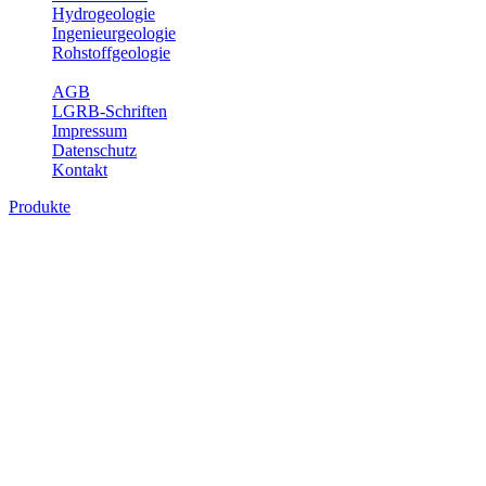
Hydrogeologie
Ingenieurgeologie
Rohstoffgeologie
Service
AGB
LGRB-Schriften
Impressum
Datenschutz
Kontakt
Produkte
Produkte des Themenbereichs Ingenieurge
Die Ingenieurgeologie bildet die Schnittstelle zwischen den Erkenn
steht die sachgerechte Beurteilung der geotechnischen Eigenschaften
oder Sicherungsmaßnahmen bereitzustellen. Auf Grundlage langjähri
Daseinsvorsorge, der Bauleitplanung sowie der wirtschaftlichen Weit
Bitte wählen Sie ein Produkt im gewünschten Format aus.
Digitale Produkte, die direkt downloadbar sind, finden Sie auf d