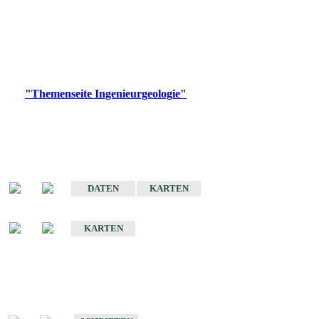
die Ingenieurgeologie in hohem Maße den Belangen der
Daseinsvorsorge, der Bauleitplanung sowie der wirtschaftlichen
Weiterentwicklung.
Bitte wählen Sie ein Produkt im gewünschten Format aus.
Digitale Produkte, die direkt downloadbar sind, finden Sie auf
der
"Themenseite Ingenieurgeologie"
im
LGRBgeoportal
.
Sonderkarten
Der Baugrund von Stuttgart
DATEN
KARTEN
Der Baugrund von Heilbronn
KARTEN
Schriften
Schriften des Fachbereichs Ingenieurgeologie