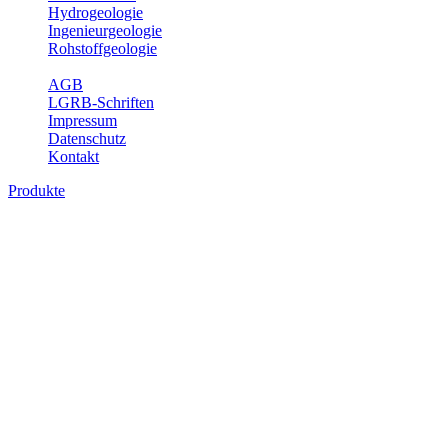
Hydrogeologie
Ingenieurgeologie
Rohstoffgeologie
Service
AGB
LGRB-Schriften
Impressum
Datenschutz
Kontakt
Produkte
Produkte des Themenbereichs
Ingenieurgeologie
Die Ingenieurgeologie bildet die Schnittstelle zwischen den
Erkenntnissen der klassischen geowissenschaftlichen
Landesaufnahme und den Anforderungen des praktischen
Ingenieurwesens. Im Vordergrund steht die sachgerechte
Beurteilung der geotechnischen Eigenschaften von geologischen
Einheiten, um so eine möglichst zuverlässige Grundlage für die
Planung und Realisierung von Bauvorhaben, Sanierungs- oder
Sicherungsmaßnahmen bereitzustellen. Auf Grundlage langjähriger
regionaler Erfahrungen sowie bodenmechanischer Analytik dient