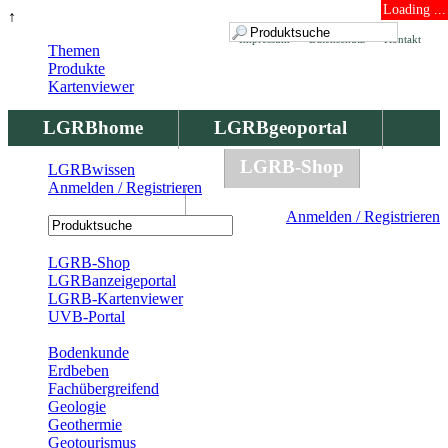
Loading ...
↑
Impressum
Datenschutz
Kontakt
Themen
Produkte
Kartenviewer
LGRBhome
LGRBgeoportal
LGRBbohrungen
LGRB-Shop
LGRBwissen
Anmelden / Registrieren
LGRBwissen
Anmelden / Registrieren
Registrierung
LGRB-Shop
LGRBanzeigeportal
LGRB-Kartenviewer
UVB-Portal
Produkte
Bodenkunde
Erdbeben
Fachübergreifend
Geologie
Geothermie
Geotourismus